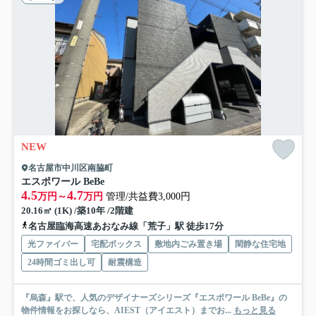
NEW
名古屋市中川区南脇町
エスポワール BeBe
4.5
4.7
万円～
万円
管理/共益費3,000円
20.16㎡ (1K) /築10年 /2階建
名古屋臨海高速あおなみ線「荒子」駅 徒歩17分
光ファイバー
宅配ボックス
敷地内ごみ置き場
閑静な住宅地
24時間ゴミ出し可
耐震構造
『烏森』駅で、人気のデザイナーズシリーズ『エスポワール BeBe』の
物件情報をお探しなら、AIEST（アイエスト）までお...
もっと見る