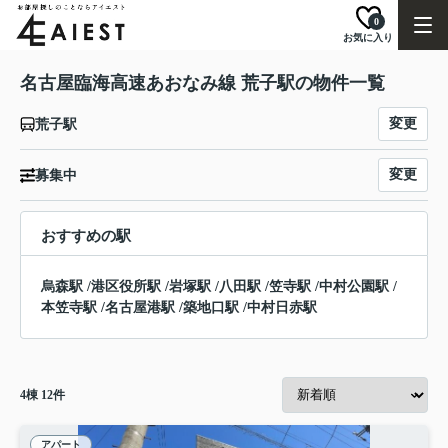
0
お気に入り
名古屋臨海高速あおなみ線 荒子駅の物件一覧
変更
荒子駅
変更
募集中
おすすめの駅
烏森駅
/
港区役所駅
/
岩塚駅
/
八田駅
/
笠寺駅
/
中村公園駅
/
本笠寺駅
/
名古屋港駅
/
築地口駅
/
中村日赤駅
4
棟
12
件
アパート