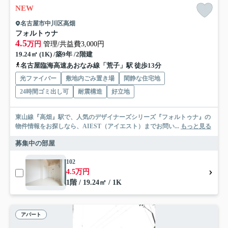
NEW
名古屋市中川区高畑
フォルトゥナ
4.5
万円
管理/共益費3,000円
19.24㎡ (1K) /築9年 /2階建
名古屋臨海高速あおなみ線「荒子」駅 徒歩13分
光ファイバー
敷地内ごみ置き場
閑静な住宅地
24時間ゴミ出し可
耐震構造
好立地
東山線『高畑』駅で、人気のデザイナーズシリーズ『フォルトゥナ』の
物件情報をお探しなら、AIEST（アイエスト）までお問い...
もっと見る
募集中の部屋
102
4.5万円
1階 / 19.24㎡ / 1K
アパート