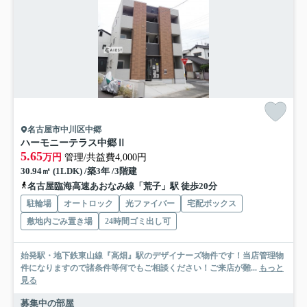
名古屋市中川区中郷
ハーモニーテラス中郷Ⅱ
5.65
万円
管理/共益費4,000円
30.94㎡ (1LDK) /築3年 /3階建
名古屋臨海高速あおなみ線「荒子」駅 徒歩20分
駐輪場
オートロック
光ファイバー
宅配ボックス
敷地内ごみ置き場
24時間ゴミ出し可
始発駅・地下鉄東山線『高畑』駅のデザイナーズ物件です！当店管理物
件になりますので諸条件等何でもご相談ください！ご来店が難...
もっと
見る
募集中の部屋