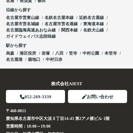
名港
長須賀
春田
沿線から探す
名古屋市営東山線
名鉄名古屋本線
近鉄名古屋線
名古屋市営名城線
名古屋市営名港線
東海道本線
名古屋臨海高速あおなみ線
関西本線
名鉄犬山線
ガイドウェイバス志段味線
駅から探す
烏森
港区役所
岩塚
八田
笠寺
中村公園
本笠寺
名古屋港
築地口
中村日赤
株式会社AIEST
052-269-3339
お問い合わせ
〒460-0011
愛知県名古屋市中区大須３丁目14-43 第2アメ横ビル 1階
営業時間：
10:00～19:00