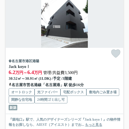
名古屋市港区港陽
Jack koyoⅠ
6.2
6.4
万円～
万円
管理/共益費3,500円
30.52㎡～30.91㎡ (1LDK) /予定 /3階建
名古屋市営名港線「名古屋港」駅 徒歩16分
オートロック
光ファイバー
宅配ボックス
敷地内ごみ置き場
閑静な住宅地
24時間ゴミ出し可
新築
『築地口』駅で、人気のデザイナーズシリーズ『Jack koyoⅠ』の物件情
報をお探しなら、AIEST（アイエスト）までお...
もっと見る