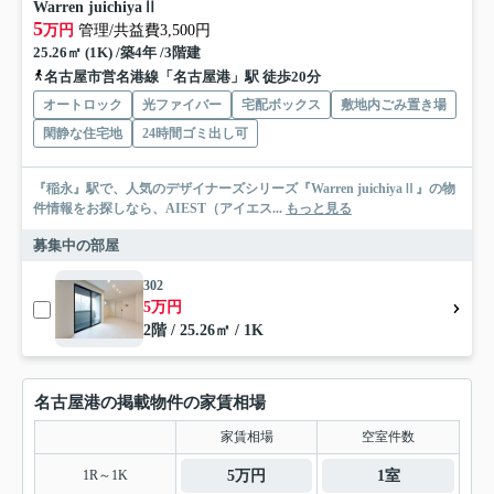
Warren juichiyaⅡ
5
万円
管理/共益費3,500円
25.26㎡ (1K) /築4年 /3階建
名古屋市営名港線「名古屋港」駅 徒歩20分
オートロック
光ファイバー
宅配ボックス
敷地内ごみ置き場
閑静な住宅地
24時間ゴミ出し可
『稲永』駅で、人気のデザイナーズシリーズ『Warren juichiyaⅡ』の物
件情報をお探しなら、AIEST（アイエス...
もっと見る
募集中の部屋
302
5万円
2階 / 25.26㎡ / 1K
名古屋港の掲載物件の家賃相場
家賃相場
空室件数
1R～1K
5万円
1室