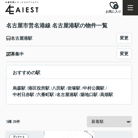
0
お気に入り
名古屋市営名港線 名古屋港駅の物件一覧
変更
名古屋港駅
変更
募集中
おすすめの駅
烏森駅
/
港区役所駅
/
八田駅
/
岩塚駅
/
中村公園駅
/
中村日赤駅
/
六番町駅
/
名古屋港駅
/
築地口駅
/
高畑駅
5
棟
20
件
アパート