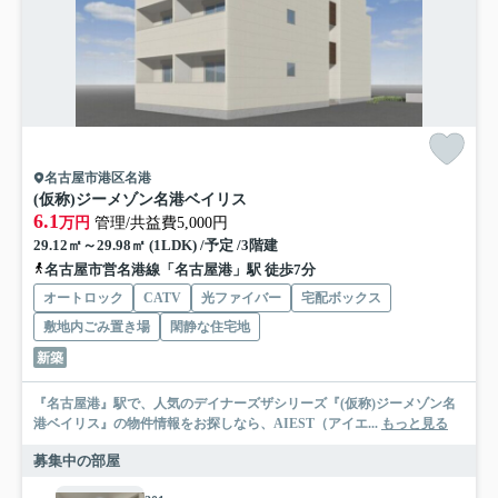
名古屋市港区名港
(仮称)ジーメゾン名港ベイリス
6.1
万円
管理/共益費5,000円
29.12㎡～29.98㎡ (1LDK) /予定 /3階建
名古屋市営名港線「名古屋港」駅 徒歩7分
オートロック
CATV
光ファイバー
宅配ボックス
敷地内ごみ置き場
閑静な住宅地
新築
『名古屋港』駅で、人気のデイナーズザシリーズ『(仮称)ジーメゾン名
港ベイリス』の物件情報をお探しなら、AIEST（アイエ...
もっと見る
募集中の部屋