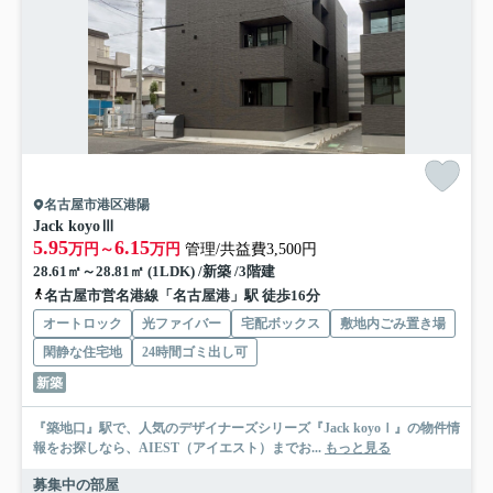
名古屋市港区港陽
Jack koyoⅢ
5.95
6.15
万円～
万円
管理/共益費3,500円
28.61㎡～28.81㎡ (1LDK) /新築 /3階建
名古屋市営名港線「名古屋港」駅 徒歩16分
オートロック
光ファイバー
宅配ボックス
敷地内ごみ置き場
閑静な住宅地
24時間ゴミ出し可
新築
『築地口』駅で、人気のデザイナーズシリーズ『Jack koyoⅠ』の物件情
報をお探しなら、AIEST（アイエスト）までお...
もっと見る
募集中の部屋