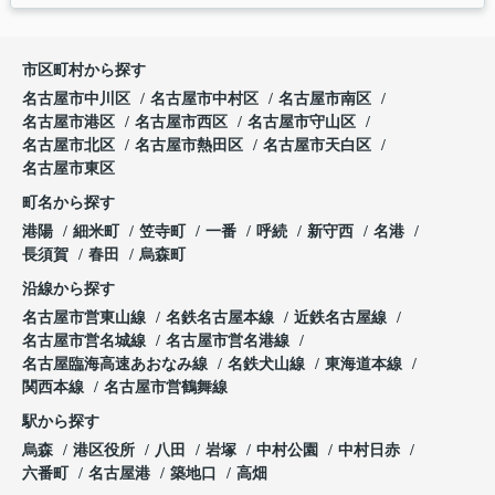
市区町村から探す
名古屋市中川区
名古屋市中村区
名古屋市南区
名古屋市港区
名古屋市西区
名古屋市守山区
名古屋市北区
名古屋市熱田区
名古屋市天白区
名古屋市東区
町名から探す
港陽
細米町
笠寺町
一番
呼続
新守西
名港
長須賀
春田
烏森町
沿線から探す
名古屋市営東山線
名鉄名古屋本線
近鉄名古屋線
名古屋市営名城線
名古屋市営名港線
名古屋臨海高速あおなみ線
名鉄犬山線
東海道本線
関西本線
名古屋市営鶴舞線
駅から探す
烏森
港区役所
八田
岩塚
中村公園
中村日赤
六番町
名古屋港
築地口
高畑