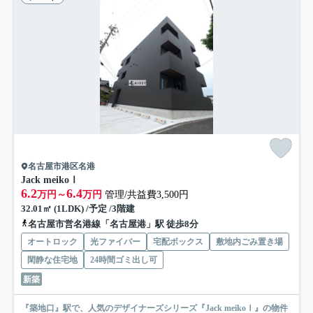
名古屋市港区名港
Jack meikoⅠ
6.2
6.4
万円～
万円
管理/共益費3,500円
32.01㎡ (1LDK) /予定 /3階建
名古屋市営名港線「名古屋港」駅 徒歩8分
オートロック
光ファイバー
宅配ボックス
敷地内ごみ置き場
閑静な住宅地
24時間ゴミ出し可
新築
『築地口』駅で、人気のデザイナーズシリーズ『Jack meikoⅠ』の物件