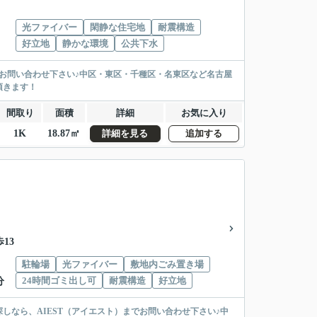
光ファイバー
閑静な住宅地
耐震構造
好立地
静かな環境
公共下水
でお問い合わせ下さい♪中区・東区・千種区・名東区など名古屋
頂きます！
間取り
面積
詳細
お気に入り
1K
18.87㎡
詳細を見る
追加する
13
駐輪場
光ファイバー
敷地内ごみ置き場
24時間ゴミ出し可
耐震構造
好立地
分
なら、AIEST（アイエスト）までお問い合わせ下さい♪中