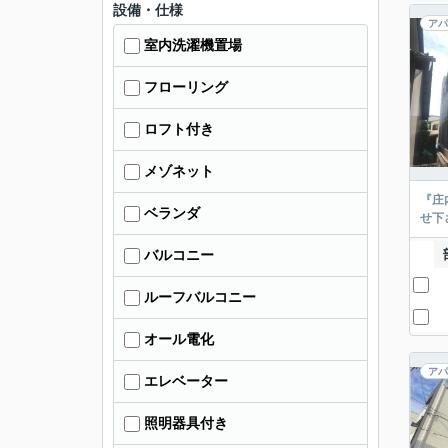
設備・仕様
アパ
室内洗濯機置場
フローリング
ロフト付き
メゾネット
『庄
ベランダ
せ下
バルコニー
ルーフバルコニー
オール電化
アパ
エレベーター
照明器具付き