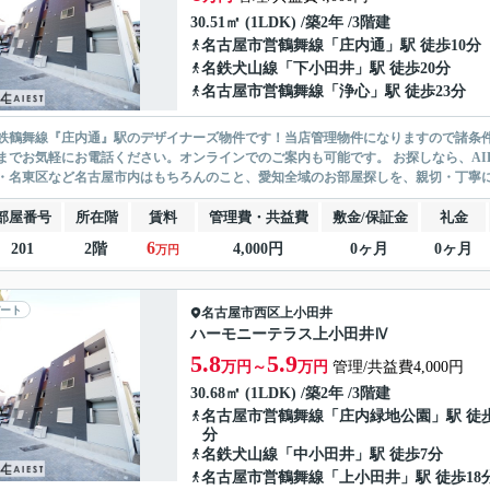
30.51㎡ (1LDK) /築2年 /3階建
名古屋市営鶴舞線
「
庄内通
」駅 徒歩10分
名鉄犬山線
「
下小田井
」駅 徒歩20分
名古屋市営鶴舞線
「
浄心
」駅 徒歩23分
鉄鶴舞線『庄内通』駅のデザイナーズ物件です！当店管理物件になりますので諸条件等何
39までお気軽にお電話ください。オンラインでのご案内も可能です。 お探しなら、A
・名東区など名古屋市内はもちろんのこと、愛知全域のお部屋探しを、親切・丁寧に全
部屋番号
所在階
賃料
管理費・共益費
敷金/保証金
礼金
6
201
2階
4,000円
0ヶ月
0ヶ月
万円
ート
名古屋市西区
上小田井
ハーモニーテラス上小田井Ⅳ
5.8
5.9
万円～
万円
管理/共益費4,000円
30.68㎡ (1LDK) /築2年 /3階建
名古屋市営鶴舞線
「
庄内緑地公園
」駅 徒
分
名鉄犬山線
「
中小田井
」駅 徒歩7分
名古屋市営鶴舞線
「
上小田井
」駅 徒歩18