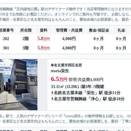
鉄鶴舞線『庄内緑地公園』駅のデザイナーズ物件です！当店管理物件になりますので
9-3339までお気軽にお電話ください。オンラインでのご案内も可能です。 お探しなら
千種区・名東区など名古屋市内はもちろんのこと、愛知全域のお部屋探しを、親切・丁
部屋番号
所在階
賃料
管理費・共益費
敷金/保証金
礼金
5.8
202
2階
4,000円
0ヶ月
0ヶ月
万円
5.9
301
3階
4,000円
0ヶ月
0ヶ月
万円
ート
名古屋市西区
名西
storia栄生
6.5
万円
管理/共益費4,000円
33.11㎡ (1LDK) /築3年 /3階建
名鉄名古屋本線
「
栄生
」駅 徒歩11分
名古屋市営鶴舞線
「
浄心
」駅 徒歩18分
生』駅で、人気のデザイナーズシリーズ『storia栄生』の物件情報をお探しなら、A
・名東区など名古屋市内はもちろんのこと、愛知全域のお部屋探しを、親切・丁寧