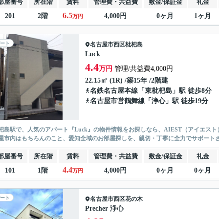
部屋番号
所在階
賃料
管理費・共益費
敷金/保証金
礼金
6.5
201
2階
4,000円
0ヶ月
1ヶ月
万円
ート
名古屋市西区
枇杷島
Luck
4.4
万円
管理/共益費4,000円
22.15㎡ (1R) /築15年 /2階建
名鉄名古屋本線
「
東枇杷島
」駅 徒歩8分
名古屋市営鶴舞線
「
浄心
」駅 徒歩19分
杷島駅で、人気のアパート『Luck』の物件情報をお探しなら、AIEST（アイエス
屋市内はもちろんのこと、愛知全域のお部屋探しを、親切・丁寧に全力でサポート
部屋番号
所在階
賃料
管理費・共益費
敷金/保証金
礼金
4.4
101
1階
4,000円
0ヶ月
0ヶ月
万円
ート
名古屋市西区
花の木
Precher 浄心