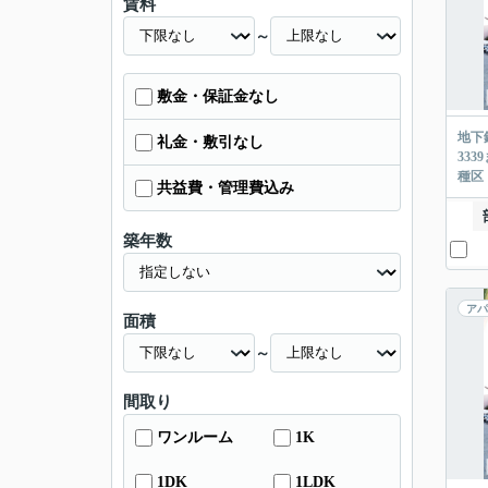
賃料
～
敷金・保証金なし
地下
礼金・敷引なし
33
種区
共益費・管理費込み
築年数
アパ
面積
～
間取り
ワンルーム
1K
1DK
1LDK