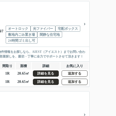
オートロック
光ファイバー
宅配ボックス
歩7
敷地内ごみ置き場
閑静な住宅地
24時間ゴミ出し可
件情報をお探しなら、AIEST（アイエスト）までお問い合わ
お部屋探しを、親切・丁寧に全力でサポートさせて頂きます！
間取り
面積
詳細
お気に入り
1R
20.65㎡
詳細を見る
追加する
1R
20.65㎡
詳細を見る
追加する