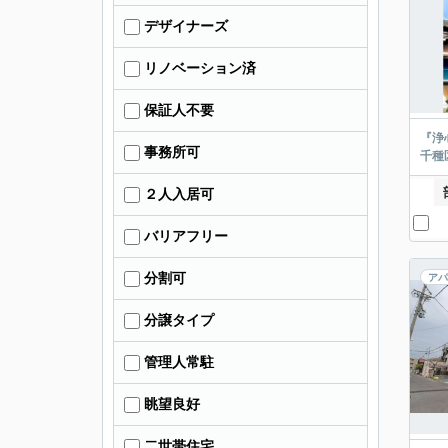
デザイナーズ
リノベーション済
保証人不要
『浄
事務所可
千種
２人入居可
バリアフリー
分割可
アパ
分譲タイプ
管理人常駐
眺望良好
二世帯住宅