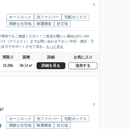
オートロック
光ファイバー
宅配ボックス
閑静な住宅地
耐震構造
好立地
でもご相談ください！ご来店が難しい場合は052-269-
IEST（アイエスト）までお問い合わせ下さい♪中区・東区・千
力でサポートさせて頂き...
もっと見る
間取り
面積
詳細
お気に入り
1LDK
30.51㎡
詳細を見る
追加する
歩7
オートロック
光ファイバー
宅配ボックス
閑静な住宅地
耐震構造
好立地
分