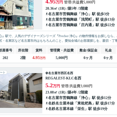
4.95
万円
管理/共益費5,000円
20.36㎡ (1R) /築5年 /3階建
名古屋市営鶴舞線
「
浄心
」駅 徒歩3分
名古屋市営鶴舞線
「
浅間町
」駅 徒歩13分
名古屋市営鶴舞線
「
庄内通
」駅 徒歩22分
心』駅で、人気のデザイナーズシリーズ『Precher 浄心』の物件情報をお探しなら
区・名東区など名古屋市内はもちろんのこと、愛知全域のお部屋探しを、親切・丁
部屋番号
所在階
賃料
管理費・共益費
敷金/保証金
礼金
4.95
202
2階
5,000円
0ヶ月
0ヶ月
万円
ート
名古屋市西区
名西
REGALEST-KLC名西
5.2
万円
管理/共益費3,000円
23.08㎡ (1R) /築4年 /2階建
名古屋市営鶴舞線
「
浄心
」駅 徒歩12分
名鉄名古屋本線
「
東枇杷島
」駅 徒歩17分
名鉄名古屋本線
「
栄生
」駅 徒歩19分