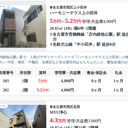
ート
名古屋市西区
上小田井
ハーモニーテラス上小田井
5
5.2
万円～
万円
管理/共益費4,000円
20.65㎡ (1R) /築6年 /2階建
名古屋市営鶴舞線
「
庄内緑地公園
」駅 徒
分
名鉄犬山線
「
中小田井
」駅 徒歩8分
内緑地公園』駅で、人気のデザイナーズシリーズ『ハーモニーテラス上小田井』の物
さい♪中区・東区・千種区・名東区など名古屋市内はもちろんのこと、愛知全域の
部屋番号
所在階
賃料
管理費・共益費
敷金/保証金
礼金
5
103
1階
4,000円
0ヶ月
1ヶ月
万円
5.2
202
2階
4,000円
0ヶ月
1ヶ月
万円
ート
名古屋市西区
名西
MYU浄心
4.3
万円
管理/共益費3,000円
18.87㎡ (1K) /築21年 /2階建