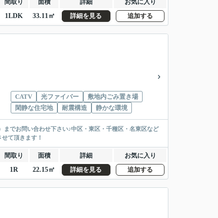
間取り
面積
詳細
お気に入り
1LDK
33.11㎡
詳細を見る
追加する
CATV
光ファイバー
敷地内ごみ置き場
閑静な住宅地
耐震構造
静かな環境
ト）までお問い合わせ下さい♪中区・東区・千種区・名東区など
させて頂きます！
間取り
面積
詳細
お気に入り
1R
22.15㎡
詳細を見る
追加する