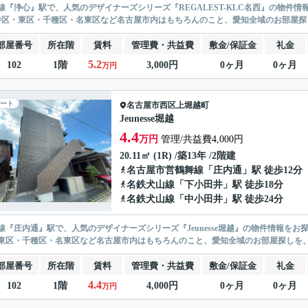
線『浄心』駅で、人気のデザイナーズシリーズ『REGALEST-KLC名西』の物件情
中区・東区・千種区・名東区など名古屋市内はもちろんのこと、愛知全域のお部屋
部屋番号
所在階
賃料
管理費・共益費
敷金/保証金
礼金
5.2
102
1階
3,000円
0ヶ月
0ヶ月
万円
ート
名古屋市西区
上堀越町
Jeunesse堀越
4.4
万円
管理/共益費4,000円
20.11㎡ (1R) /築13年 /2階建
名古屋市営鶴舞線
「
庄内通
」駅 徒歩12分
名鉄犬山線
「
下小田井
」駅 徒歩18分
名鉄犬山線
「
中小田井
」駅 徒歩24分
線『庄内通』駅で、人気のデザイナーズシリーズ『Jeunesse堀越』の物件情報をお
東区・千種区・名東区など名古屋市内はもちろんのこと、愛知全域のお部屋探しを
部屋番号
所在階
賃料
管理費・共益費
敷金/保証金
礼金
4.4
102
1階
4,000円
0ヶ月
0ヶ月
万円