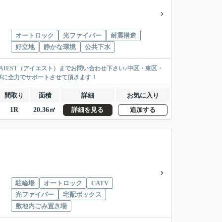
オートロック
光ファイバー
耐震構造
好立地
静かな環境
公共下水
、AIEST（アイエスト）までお問い合わせ下さい♪中区・東区・
寧に全力でサポートさせて頂きます！
間取り
面積
詳細
お気に入り
1R
20.36㎡
詳細を見る
追加する
駐輪場
オートロック
CATV
光ファイバー
宅配ボックス
敷地内ごみ置き場