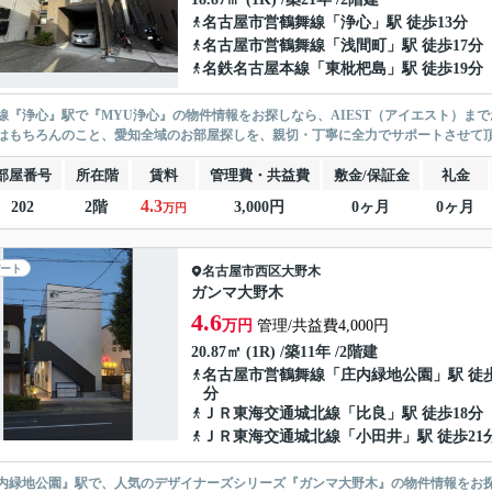
名古屋市営鶴舞線
「
浄心
」駅 徒歩13分
名古屋市営鶴舞線
「
浅間町
」駅 徒歩17分
名鉄名古屋本線
「
東枇杷島
」駅 徒歩19分
線『浄心』駅で『MYU浄心』の物件情報をお探しなら、AIEST（アイエスト）ま
はもちろんのこと、愛知全域のお部屋探しを、親切・丁寧に全力でサポートさせて
部屋番号
所在階
賃料
管理費・共益費
敷金/保証金
礼金
4.3
202
2階
3,000円
0ヶ月
0ヶ月
万円
ート
名古屋市西区
大野木
ガンマ大野木
4.6
万円
管理/共益費4,000円
20.87㎡ (1R) /築11年 /2階建
名古屋市営鶴舞線
「
庄内緑地公園
」駅 徒歩
分
ＪＲ東海交通城北線
「
比良
」駅 徒歩18分
ＪＲ東海交通城北線
「
小田井
」駅 徒歩21
内緑地公園』駅で、人気のデザイナーズシリーズ『ガンマ大野木』の物件情報をお探し