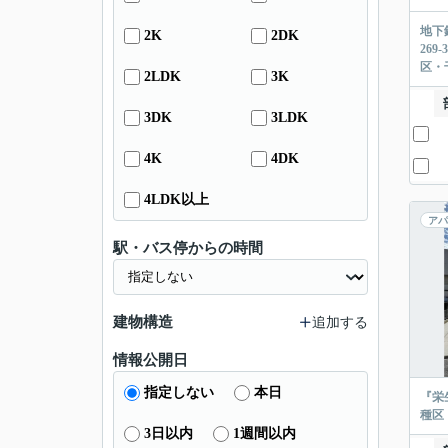
地下
2K
2DK
26
区・
2LDK
3K
3DK
3LDK
4K
4DK
4LDK以上
アパ
駅・バス停からの時間
建物構造
追加する
情報公開日
指定しない
本日
『栄
種区
3日以内
1週間以内