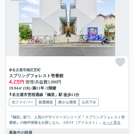
名古屋市南区芝町
スプリングフォレスト壱番館
4.2
万円
管理/共益費3,000円
19.94㎡ (1R) /築11年 /2階建
名古屋市営桜通線「鶴里」駅 徒歩13分
光ファイバー
耐震構造
静かな環境
公共下水
『鶴里』駅で、人気のデザイナーズシリーズ『 スプリングフォレスト壱
番館』の物件情報をお探しなら、AIEST（アイエスト）...
もっと見る
募集中の部屋