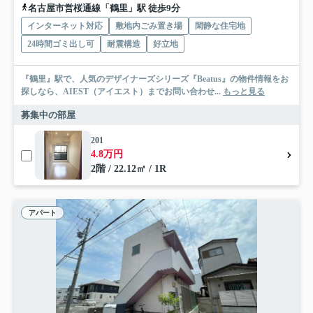
名古屋市営桜通線「鶴里」駅 徒歩9分
インターネット対応
敷地内ごみ置き場
閑静な住宅地
24時間ゴミ出し可
耐震構造
好立地
『鶴里』駅で、人気のデザイナーズシリーズ『Beatus』の物件情報をお
探しなら、AIEST（アイエスト）までお問い合わせ...
もっと見る
募集中の部屋
201
4.8万円
2階 / 22.12㎡ / 1R
アパート