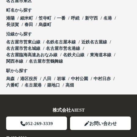
名古屋市東区
町名から探す
港陽
細米町
笠寺町
一番
呼続
新守西
名港
長須賀
春田
烏森町
沿線から探す
名古屋市営東山線
名鉄名古屋本線
近鉄名古屋線
名古屋市営名城線
名古屋市営名港線
名古屋臨海高速あおなみ線
名鉄犬山線
東海道本線
関西本線
名古屋市営鶴舞線
駅から探す
烏森
港区役所
八田
岩塚
中村公園
中村日赤
六番町
名古屋港
築地口
高畑
株式会社AIEST
052-269-3339
お問い合わせ