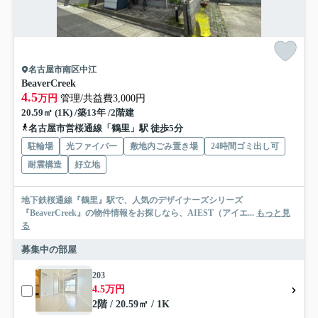
名古屋市南区中江
BeaverCreek
4.5
万円
管理/共益費3,000円
20.59㎡ (1K) /築13年 /2階建
名古屋市営桜通線「鶴里」駅 徒歩5分
駐輪場
光ファイバー
敷地内ごみ置き場
24時間ゴミ出し可
耐震構造
好立地
地下鉄桜通線『鶴里』駅で、人気のデザイナーズシリーズ
『BeaverCreek』の物件情報をお探しなら、AIEST（アイエ...
もっと見
る
募集中の部屋
203
4.5万円
2階 / 20.59㎡ / 1K