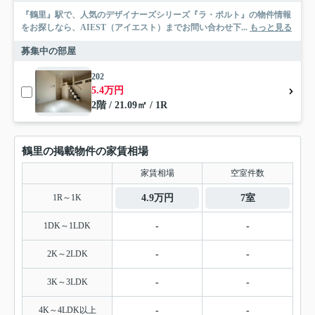
『鶴里』駅で、人気のデザイナーズシリーズ『ラ・ポルト』の物件情報
をお探しなら、AIEST（アイエスト）までお問い合わせ下...
もっと見る
募集中の部屋
202
5.4万円
2階 / 21.09㎡ / 1R
鶴里の掲載物件の家賃相場
家賃相場
空室件数
1R～1K
4.9万円
7室
1DK～1LDK
-
-
2K～2LDK
-
-
3K～3LDK
-
-
4K～4LDK以上
-
-