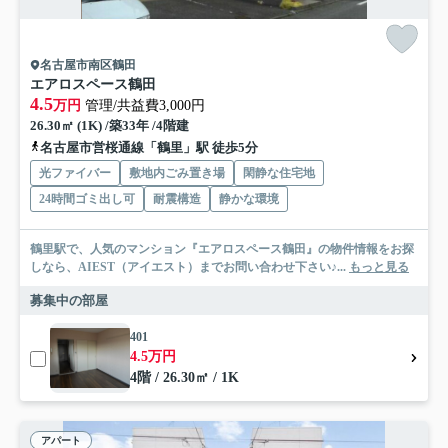
名古屋市南区鶴田
エアロスペース鶴田
4.5
万円
管理/共益費3,000円
26.30㎡ (1K) /築33年 /4階建
名古屋市営桜通線「鶴里」駅 徒歩5分
光ファイバー
敷地内ごみ置き場
閑静な住宅地
24時間ゴミ出し可
耐震構造
静かな環境
鶴里駅で、人気のマンション『エアロスペース鶴田』の物件情報をお探
しなら、AIEST（アイエスト）までお問い合わせ下さい♪...
もっと見る
募集中の部屋
401
4.5万円
4階 / 26.30㎡ / 1K
アパート