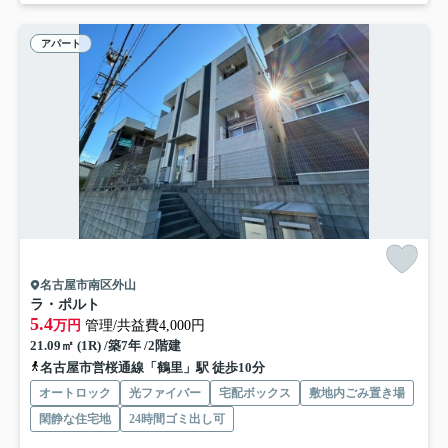
アパート
名古屋市南区外山
ラ・ポルト
5.4
万円
管理/共益費4,000円
21.09㎡ (1R) /築7年 /2階建
名古屋市営桜通線「鶴里」駅 徒歩10分
オートロック
光ファイバー
宅配ボックス
敷地内ごみ置き場
閑静な住宅地
24時間ゴミ出し可