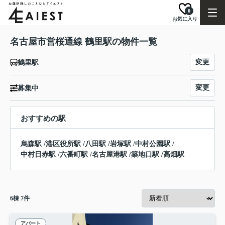
0
お気に入り
名古屋市営桜通線 鶴里駅の物件一覧
変更
鶴里駅
変更
募集中
おすすめの駅
烏森駅
/
港区役所駅
/
八田駅
/
岩塚駅
/
中村公園駅
/
中村日赤駅
/
六番町駅
/
名古屋港駅
/
築地口駅
/
高畑駅
6
棟
7
件
アパート