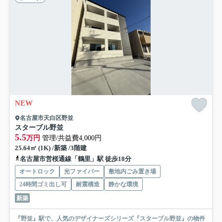
NEW
名古屋市天白区野並
スターブル野並
5.5
万円
管理/共益費4,000円
25.64㎡ (1K) /新築 /3階建
名古屋市営桜通線「鶴里」駅 徒歩18分
オートロック
光ファイバー
敷地内ごみ置き場
24時間ゴミ出し可
耐震構造
静かな環境
新築
『野並』駅で、人気のデザイナーズシリーズ『スターブル野並』の物件