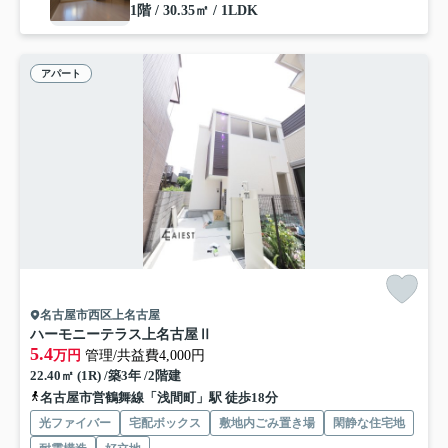
1階 / 30.35㎡ / 1LDK
アパート
名古屋市西区上名古屋
ハーモニーテラス上名古屋Ⅱ
5.4
万円
管理/共益費4,000円
22.40㎡ (1R) /築3年 /2階建
名古屋市営鶴舞線「浅間町」駅 徒歩18分
光ファイバー
宅配ボックス
敷地内ごみ置き場
閑静な住宅地