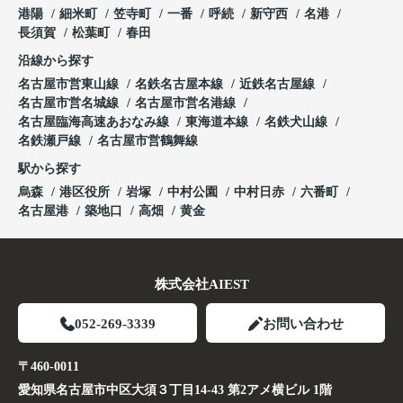
港陽
細米町
笠寺町
一番
呼続
新守西
名港
長須賀
松葉町
春田
沿線から探す
名古屋市営東山線
名鉄名古屋本線
近鉄名古屋線
名古屋市営名城線
名古屋市営名港線
名古屋臨海高速あおなみ線
東海道本線
名鉄犬山線
名鉄瀬戸線
名古屋市営鶴舞線
駅から探す
烏森
港区役所
岩塚
中村公園
中村日赤
六番町
名古屋港
築地口
高畑
黄金
株式会社AIEST
052-269-3339
お問い合わせ
〒460-0011
愛知県名古屋市中区大須３丁目14-43 第2アメ横ビル 1階