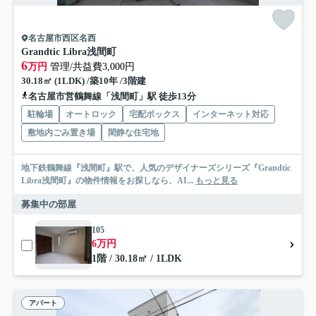
名古屋市西区名西
Grandtic Libra浅間町
6
万円
管理/共益費3,000円
30.18㎡ (1LDK) /築10年 /3階建
名古屋市営鶴舞線「浅間町」駅 徒歩13分
駐輪場
オートロック
宅配ボックス
インターネット対応
敷地内ごみ置き場
閑静な住宅地
地下鉄鶴舞線『浅間町』駅で、人気のデザイナーズシリーズ『Grandtic
Libra浅間町』の物件情報をお探しなら、AI...
もっと見る
募集中の部屋
105
6万円
1階 / 30.18㎡ / 1LDK
アパート