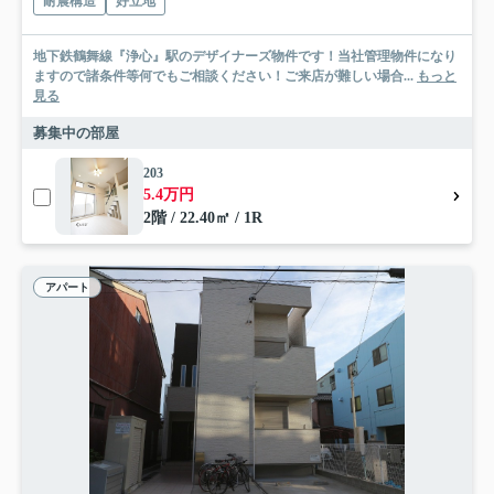
耐震構造
好立地
地下鉄鶴舞線『浄心』駅のデザイナーズ物件です！当社管理物件になり
ますので諸条件等何でもご相談ください！ご来店が難しい場合...
もっと
見る
募集中の部屋
203
5.4万円
2階 / 22.40㎡ / 1R
アパート