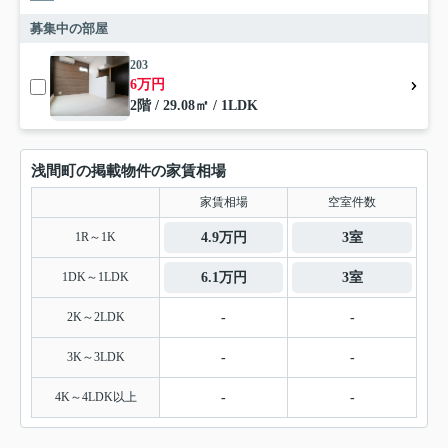
募集中の部屋
203
6万円
2階 / 29.08㎡ / 1LDK
浅間町の掲載物件の家賃相場
家賃相場
空室件数
1R～1K
4.9万円
3室
1DK～1LDK
6.1万円
3室
2K～2LDK
-
-
3K～3LDK
-
-
4K～4LDK以上
-
-