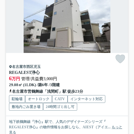
名古屋市西区児玉
REGALEST浄心
6
万円
管理/共益費3,000円
29.08㎡ (1LDK) /築6年 /3階建
名古屋市営鶴舞線「浅間町」駅 徒歩23分
駐輪場
オートロック
CATV
インターネット対応
敷地内ごみ置き場
24時間ゴミ出し可
地下鉄鶴舞線『浄心』駅で、人気のデザイナーズシリーズ『
REGALEST浄心』の物件情報をお探しなら、AIEST（アイエ...
もっと
見る