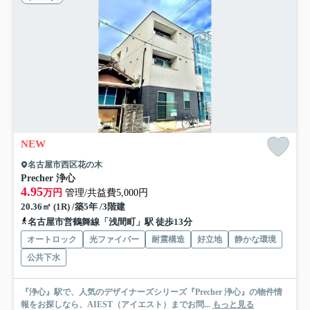
NEW
名古屋市西区花の木
Precher 浄心
4.95
万円
管理/共益費5,000円
20.36㎡ (1R) /築5年 /3階建
名古屋市営鶴舞線「浅間町」駅 徒歩13分
オートロック
光ファイバー
耐震構造
好立地
静かな環境
公共下水
『浄心』駅で、人気のデザイナーズシリーズ『Precher 浄心』の物件情
報をお探しなら、AIEST（アイエスト）までお問...
もっと見る