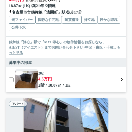
18.87㎡ (1K) /築21年 /2階建
名古屋市営鶴舞線「浅間町」駅 徒歩17分
光ファイバー
閑静な住宅地
耐震構造
好立地
静かな環境
公共下水
鶴舞線『浄心』駅で『MYU浄心』の物件情報をお探しなら、
AIEST（アイエスト）までお問い合わせ下さい♪中区・東区・千種...
も
っと見る
募集中の部屋
202
4.3万円
2階 / 18.87㎡ / 1K
アパート