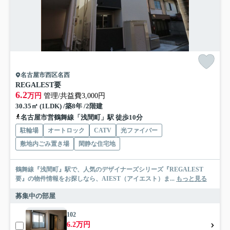
名古屋市西区名西
REGALEST要
6.2
万円
管理/共益費3,000円
30.35㎡ (1LDK) /築8年 /2階建
名古屋市営鶴舞線「浅間町」駅 徒歩10分
駐輪場
オートロック
CATV
光ファイバー
敷地内ごみ置き場
閑静な住宅地
鶴舞線『浅間町』駅で、人気のデザイナーズシリーズ『REGALEST
要』の物件情報をお探しなら、AIEST（アイエスト）ま...
もっと見る
募集中の部屋
102
6.2万円