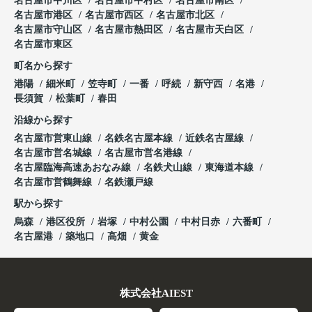
名古屋市中川区
名古屋市中村区
名古屋市南区
名古屋市港区
名古屋市西区
名古屋市北区
名古屋市守山区
名古屋市熱田区
名古屋市天白区
名古屋市東区
町名から探す
港陽
細米町
笠寺町
一番
呼続
新守西
名港
長須賀
松葉町
春田
沿線から探す
名古屋市営東山線
名鉄名古屋本線
近鉄名古屋線
名古屋市営名城線
名古屋市営名港線
名古屋臨海高速あおなみ線
名鉄犬山線
東海道本線
名古屋市営鶴舞線
名鉄瀬戸線
駅から探す
烏森
港区役所
岩塚
中村公園
中村日赤
六番町
名古屋港
築地口
高畑
黄金
株式会社AIEST