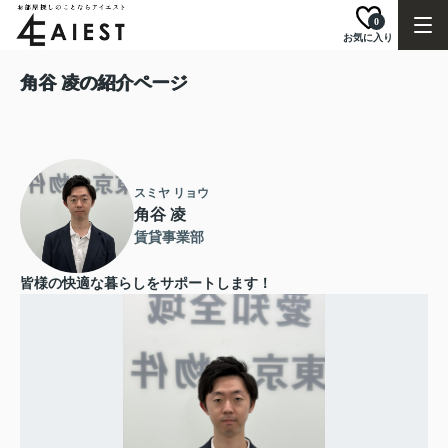
0
お気に入り
角谷 凌の紹介ページ
スミヤ リョウ
角谷 凌
賃貸事業部
皆様の快適な暮らしをサポートします！