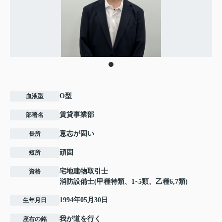
O型
血液型
賃貸事業部
部署名
意志が固い
長所
頑固
短所
宅地建物取引士
資格
消防設備士(甲種特類、1~5類、乙種6,7類)
1994年05月30日
生年月日
我が道を行く
座右の銘