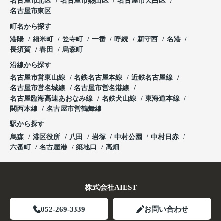
名古屋市北区
名古屋市熱田区
名古屋市天白区
名古屋市東区
町名から探す
港陽
細米町
笠寺町
一番
呼続
新守西
名港
長須賀
春田
烏森町
沿線から探す
名古屋市営東山線
名鉄名古屋本線
近鉄名古屋線
名古屋市営名城線
名古屋市営名港線
名古屋臨海高速あおなみ線
名鉄犬山線
東海道本線
関西本線
名古屋市営鶴舞線
駅から探す
烏森
港区役所
八田
岩塚
中村公園
中村日赤
六番町
名古屋港
築地口
高畑
株式会社AIEST
052-269-3339
お問い合わせ