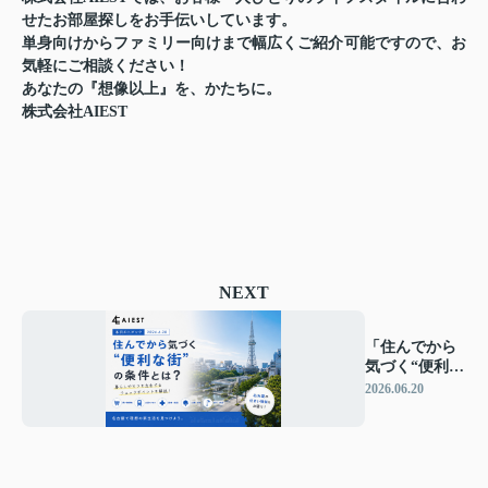
せたお部屋探しをお手伝いしています。
単身向けからファミリー向けまで幅広くご紹介可能ですので、お
気軽にご相談ください！
あなたの『想像以上』を、かたちに。
株式会社AIEST
NEXT
「住んでから
気づく“便利な
街”の条件と
2026.06.20
は？」