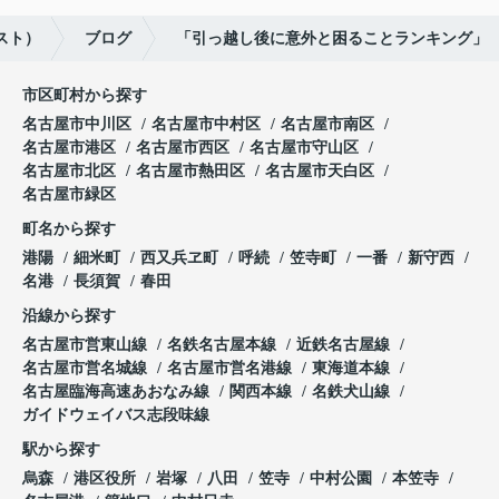
スト）
ブログ
「引っ越し後に意外と困ることランキング」
市区町村から探す
名古屋市中川区
名古屋市中村区
名古屋市南区
名古屋市港区
名古屋市西区
名古屋市守山区
名古屋市北区
名古屋市熱田区
名古屋市天白区
名古屋市緑区
町名から探す
港陽
細米町
西又兵ヱ町
呼続
笠寺町
一番
新守西
名港
長須賀
春田
沿線から探す
名古屋市営東山線
名鉄名古屋本線
近鉄名古屋線
名古屋市営名城線
名古屋市営名港線
東海道本線
名古屋臨海高速あおなみ線
関西本線
名鉄犬山線
ガイドウェイバス志段味線
駅から探す
烏森
港区役所
岩塚
八田
笠寺
中村公園
本笠寺