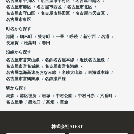
名古屋市中川区
名古屋市中村区
名古屋市南区
名古屋市港区
名古屋市西区
名古屋市北区
名古屋市守山区
名古屋市熱田区
名古屋市天白区
名古屋市東区
町名から探す
港陽
細米町
笠寺町
一番
呼続
新守西
名港
長須賀
松葉町
春田
沿線から探す
名古屋市営東山線
名鉄名古屋本線
近鉄名古屋線
名古屋市営名城線
名古屋市営名港線
名古屋臨海高速あおなみ線
名鉄犬山線
東海道本線
名古屋市営鶴舞線
名鉄瀬戸線
駅から探す
烏森
港区役所
岩塚
中村公園
中村日赤
六番町
名古屋港
築地口
高畑
黄金
株式会社AIEST