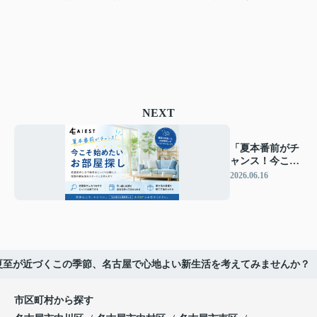
NEXT
「夏本番前がチ
ャンス！今こそ
始めたいお部屋
2026.06.16
探し」
夏至が近づくこの季節、名古屋で心地よい新生活を考えてみませんか？
市区町村から探す