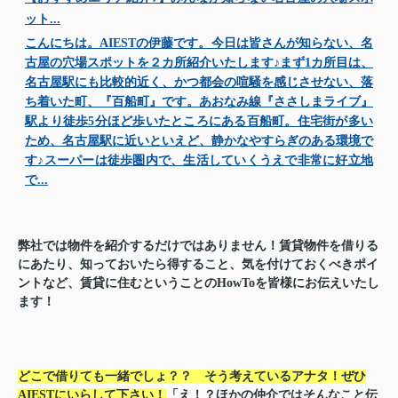
ット...
こんにちは。AIESTの伊藤です。今日は皆さんが知らない、名
古屋の穴場スポットを２カ所紹介いたします♪まず1カ所目は、
名古屋駅にも比較的近く、かつ都会の喧騒を感じさせない、落
ち着いた町、『百船町』です。あおなみ線『ささしまライブ』
駅より徒歩5分ほど歩いたところにある百船町。住宅街が多い
ため、名古屋駅に近いといえど、静かなやすらぎのある環境で
す♪スーパーは徒歩圏内で、生活していくうえで非常に好立地
で...
弊社では物件を紹介するだけではありません！
賃貸物件を借りる
にあたり、
知っておいたら得すること、気を付けておくべきポイ
ント
など、
賃貸に住むということのHowToを
皆様に
お伝えいたし
ます！
どこで借りても一緒でしょ？？ そう考えているアナタ！ぜひ
AIESTにいらして下さい！
「え！？ほかの仲介ではそんなこと伝