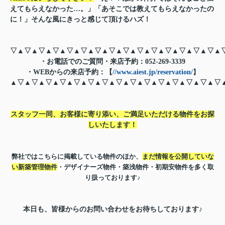
えてもらえなかった…。」「あそこでは教えてもらえなかったの
に！」そんな風にきっと感じて頂けるハズ！
▽▲▽▲▽▲▽▲▽▲▽▲▽▲▽▲▽▲▽▲▽▲▽▲▽▲▽▲▽▲
・お電話でのご質問・来店予約：
052-269-3339
・WEBからの来店予約：【
//www.aiest.jp/reservation/
】
▲▽▲▽▲▽▲▽▲▽▲▽▲▽▲▽▲▽▲▽▲▽▲▽▲▽▲▽▲▽
スタッフ一同、お客様に寄り添い、ご満足いただける物件をお探
しいたします！
弊社ではこちらに掲載している物件のほか、
まだ情報を公開していな
い新築管理物件
・デザイナーズ物件・築浅物件・初期安物件
を多く取
り扱っております♪
本日も、皆様からのお問い合わせをお待ちしております♪