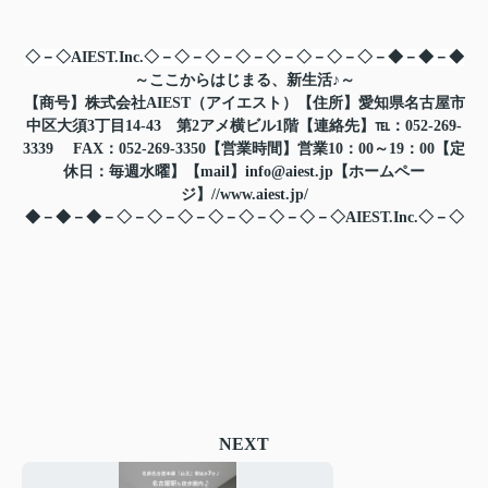
◇－◇AIEST.Inc.◇－◇－◇－◇－◇－◇－◇－◇－◆－◆－◆
～ここからはじまる、新生活♪～
【商号】株式会社AIEST（アイエスト）【住所】愛知県名古屋市
中区大須3丁目14-43 第2アメ横ビル1階【連絡先】℡：052-269-
3339 FAX：052-269-3350【営業時間】営業10：00～19：00【定
休日：毎週水曜】【mail】info@aiest.jp【ホームペー
ジ】//www.aiest.jp/
◆－◆－◆－◇－◇－◇－◇－◇－◇－◇－◇AIEST.Inc.◇－◇
NEXT