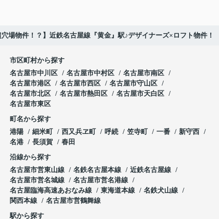
超穴場物件！？】近鉄名古屋線『黄金』駅♪デザイナーズ×ロフト物件！
市区町村から探す
名古屋市中川区
名古屋市中村区
名古屋市南区
名古屋市港区
名古屋市西区
名古屋市守山区
名古屋市北区
名古屋市熱田区
名古屋市天白区
名古屋市東区
町名から探す
港陽
細米町
西又兵ヱ町
呼続
笠寺町
一番
新守西
名港
長須賀
春田
沿線から探す
名古屋市営東山線
名鉄名古屋本線
近鉄名古屋線
名古屋市営名城線
名古屋市営名港線
名古屋臨海高速あおなみ線
東海道本線
名鉄犬山線
関西本線
名古屋市営鶴舞線
駅から探す