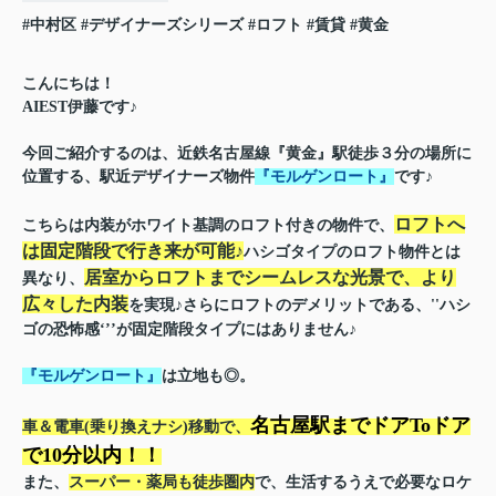
#中村区
#デザイナーズシリーズ
#ロフト
#賃貸
#黄金
こんにちは！
AIEST伊藤です♪
今回ご紹介するのは、近鉄名古屋線『黄金』駅徒歩３分の場所に
位置する、駅近デザイナーズ物件
『モルゲンロート』
です♪
ロフトへ
こちらは内装がホワイト基調のロフト付きの物件で、
は固定階段で行き来が可能♪
ハシゴタイプのロフト物件とは
居室からロフトまでシームレスな光景で、より
異なり、
広々した内装
を実現♪
さらにロフトのデメリットである、''ハシ
ゴの恐怖感‘’’が固定階段タイプにはありません♪
『モルゲンロート』
は立地も◎
。
名
古屋駅までドアToドア
車＆電車(乗り換えナシ)移動で、
で10分以内！！
また、
スーパー・薬局も徒歩圏内
で、生活するうえで必要なロケ