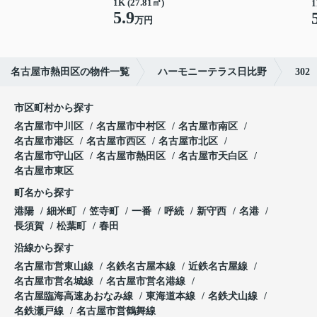
1K (27.81㎡)
1
5.9
万円
名古屋市熱田区の物件一覧
ハーモニーテラス日比野
302
市区町村から探す
名古屋市中川区
名古屋市中村区
名古屋市南区
名古屋市港区
名古屋市西区
名古屋市北区
名古屋市守山区
名古屋市熱田区
名古屋市天白区
名古屋市東区
町名から探す
港陽
細米町
笠寺町
一番
呼続
新守西
名港
長須賀
松葉町
春田
沿線から探す
名古屋市営東山線
名鉄名古屋本線
近鉄名古屋線
名古屋市営名城線
名古屋市営名港線
名古屋臨海高速あおなみ線
東海道本線
名鉄犬山線
名鉄瀬戸線
名古屋市営鶴舞線