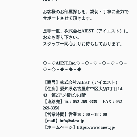
お客様のお部屋探しを、親切・丁寧に全力で
サポートさせて頂きます。
是非一度、株式会社AIEST（アイエスト）に
お立ち寄り下さい。
スタッフ一同心よりお待ちしております。
◇－◇AIEST.Inc.◇－◇－◇－◇－◇－◇－
◇－◇－◆－◆－◆
【商号】株式会社AIEST（アイエスト）
【住所】愛知県名古屋市中区大須3丁目14-
43 第2アメ横ビル1階
【連絡先】℡：052-269-3339 FAX：052-
269-3350
【営業時間】営業10：00～18：00
【mail】info@aiest.jp
【ホームページ】https://www.aiest.jp/