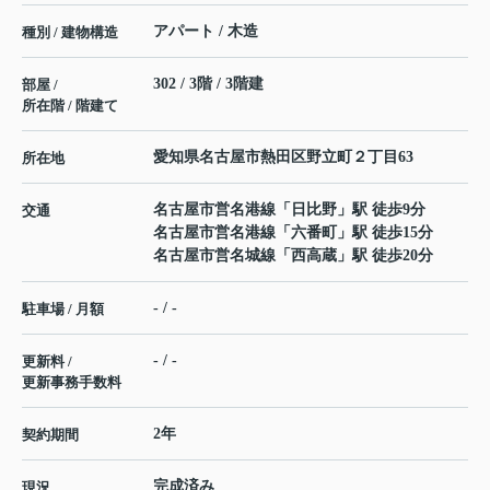
アパート / 木造
種別 / 建物構造
302 / 3階 / 3階建
部屋 /
所在階 / 階建て
愛知県
名古屋市熱田区
野立町
２丁目63
所在地
名古屋市営名港線
「
日比野
」駅 徒歩9分
交通
名古屋市営名港線
「
六番町
」駅 徒歩15分
名古屋市営名城線
「
西高蔵
」駅 徒歩20分
- / -
駐車場 / 月額
- / -
更新料 /
更新事務手数料
2年
契約期間
完成済み
現況