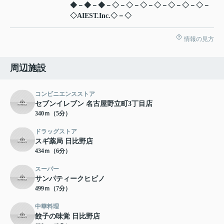
◆－◆－◆－◇－◇－◇－◇－◇－◇－◇－
◇AIEST.Inc.◇－◇
情報の見方
周辺施設
コンビニエンスストア
セブンイレブン 名古屋野立町3丁目店
340ｍ（5分）
ドラッグストア
スギ薬局 日比野店
434ｍ（6分）
スーパー
サンパティークヒビノ
499ｍ（7分）
中華料理
餃子の味覚 日比野店