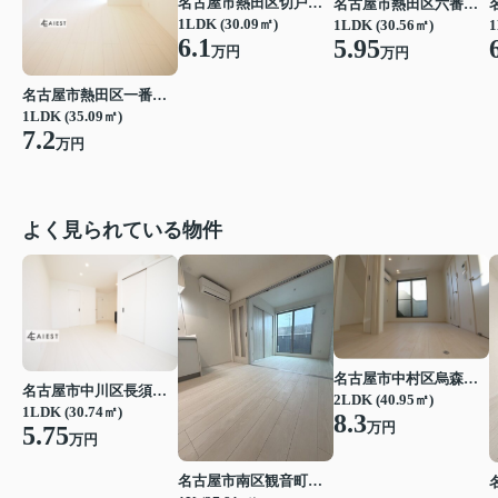
名古屋市熱田区切戸町２丁目
名古屋市熱田区六番２丁目
1LDK (30.09㎡)
1LDK (30.56㎡)
1
6.1
5.95
万円
万円
名古屋市熱田区一番２丁目
1LDK (35.09㎡)
7.2
万円
よく見られている物件
名古屋市中村区烏森町４丁目
名古屋市中川区長須賀３丁目
2LDK (40.95㎡)
1LDK (30.74㎡)
8.3
万円
5.75
万円
名古屋市南区観音町５丁目