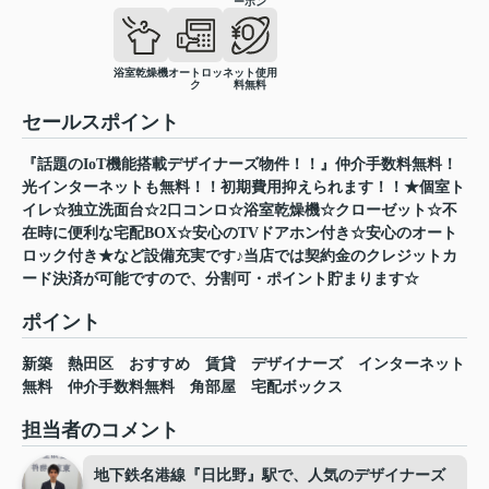
ーホン
浴室乾燥機
オートロッ
ネット使用
ク
料無料
セールスポイント
『話題のIoT機能搭載デザイナーズ物件！！』仲介手数料無料！
光インターネットも無料！！初期費用抑えられます！！★個室ト
イレ☆独立洗面台☆2口コンロ☆浴室乾燥機☆クローゼット☆不
在時に便利な宅配BOX☆安心のTVドアホン付き☆安心のオート
ロック付き★など設備充実です♪当店では契約金のクレジットカ
ード決済が可能ですので、分割可・ポイント貯まります☆
ポイント
新築
熱田区
おすすめ
賃貸
デザイナーズ
インターネット
無料
仲介手数料無料
角部屋
宅配ボックス
担当者のコメント
地下鉄名港線『日比野』駅で、人気のデザイナーズ