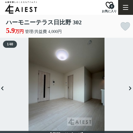
0
お気に入り
ハーモニーテラス日比野 302
5.9
万円
管理/共益費 4,000円
1
/
40