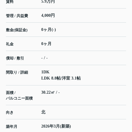
5.9万円
賃料
4,000円
管理 / 共益費
0ヶ月(-)
敷金(保証金)
0ヶ月
礼金
- / -
償却 / 敷引
1DK
間取り / 詳細
LDK 8.8帖
/
洋室 3.1帖
30.22㎡ / -
面積 /
バルコニー面積
北
向き
2026年3月(新築)
築年月