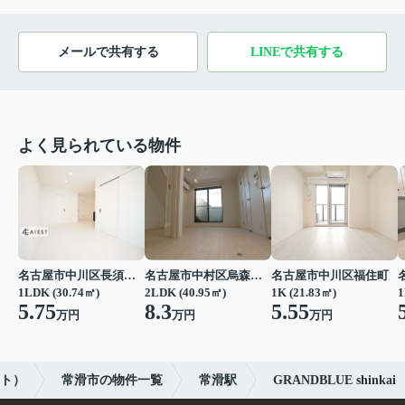
メールで共有する
LINEで共有する
よく見られている物件
名古屋市中川区長須賀３丁目
名古屋市中村区烏森町４丁目
名古屋市中川区福住町
1LDK (30.74㎡)
2LDK (40.95㎡)
1K (21.83㎡)
1
5.75
8.3
5.55
万円
万円
万円
スト）
常滑市の物件一覧
常滑駅
GRANDBLUE shinkai