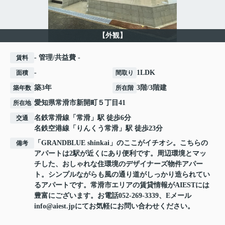
【外観】
- 管理/共益費 -
賃料
-
1LDK
面積
間取り
築3年
3階/3階建
築年数
所在階
愛知県
常滑市
新開町
５丁目41
所在地
名鉄常滑線
「
常滑
」駅 徒歩6分
交通
名鉄空港線
「
りんくう常滑
」駅 徒歩23分
「GRANDBLUE shinkai」のここがイチオシ。こちらの
備考
アパートは2駅が近くにあり便利です。周辺環境とマッ
チした、おしゃれな住環境のデザイナーズ物件アパー
ト。シンプルながらも風の通り道がしっかり造られてい
るアパートです。常滑市エリアの賃貸情報がAIESTには
豊富にございます。お電話052-269-3339、Eメール
info@aiest.jpにてお気軽にお問い合わせください。