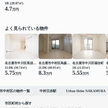
1R (20.07㎡)
4.7
万円
よく見られている物件
名古屋市中川区長須賀３丁目
名古屋市中村区烏森町４丁目
名古屋市中川区福住町
1LDK (30.74㎡)
2LDK (40.95㎡)
1K (21.83㎡)
1
5.75
8.3
5.55
万円
万円
万円
市中村区の物件一覧
中村日赤駅
Urban Heim NAKAMURA
市区町村から探す