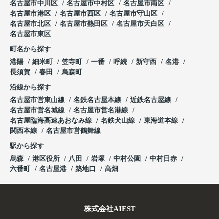
名古屋市中川区
名古屋市中村区
名古屋市南区
名古屋市港区
名古屋市西区
名古屋市守山区
名古屋市北区
名古屋市熱田区
名古屋市天白区
名古屋市東区
町名から探す
港陽
細米町
笠寺町
一番
呼続
新守西
名港
長須賀
春田
烏森町
沿線から探す
名古屋市営東山線
名鉄名古屋本線
近鉄名古屋線
名古屋市営名城線
名古屋市営名港線
名古屋臨海高速あおなみ線
名鉄犬山線
東海道本線
関西本線
名古屋市営鶴舞線
駅から探す
烏森
港区役所
八田
岩塚
中村公園
中村日赤
六番町
名古屋港
築地口
高畑
株式会社AIEST