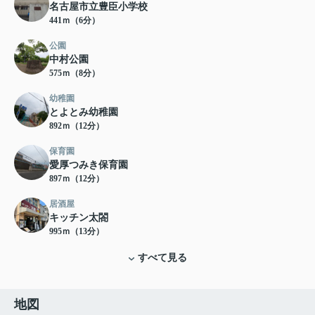
名古屋市立豊臣小学校
441ｍ（6分）
公園
中村公園
575ｍ（8分）
幼稚園
とよとみ幼稚園
892ｍ（12分）
保育園
愛厚つみき保育園
897ｍ（12分）
居酒屋
キッチン太閤
995ｍ（13分）
すべて見る
地図