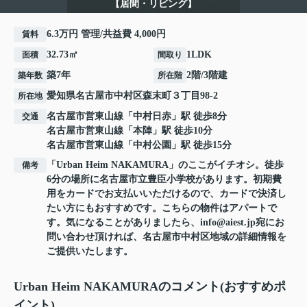
【居間・リビング】
6.3万円 管理/共益費 4,000円
賃料
32.73㎡
1LDK
面積
間取り
築7年
2階/3階建
築年数
所在階
愛知県
名古屋市中村区
森末町
３丁目98-2
所在地
名古屋市営東山線
「
中村日赤
」駅 徒歩8分
交通
名古屋市営東山線
「
本陣
」駅 徒歩10分
名古屋市営東山線
「
中村公園
」駅 徒歩15分
「Urban Heim NAKAMURA」のここがイチオシ。徒歩
備考
6分の場所に名古屋市立豊臣小学校があります。初期費
用をカードでお支払いいただけるので、カードで決済し
たい方にもおすすめです。こちらの物件はアパートで
す。気になることがありましたら、info@aiest.jp宛にお
問い合わせ頂ければ、名古屋市中村区地域の詳細情報を
ご提供いたします。
Urban Heim NAKAMURAのコメント(おすすめポ
イント)