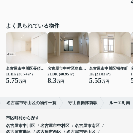
よく見られている物件
名古屋市中川区長須賀３丁目
名古屋市中村区烏森町４丁目
名古屋市中川区福住町
1LDK (30.74㎡)
2LDK (40.95㎡)
1K (21.83㎡)
1
5.75
8.3
5.55
万円
万円
万円
名古屋市守山区の物件一覧
守山自衛隊前駅
ルーエ町南
市区町村から探す
名古屋市中川区
名古屋市中村区
名古屋市南区
名古屋市港区
名古屋市西区
名古屋市守山区