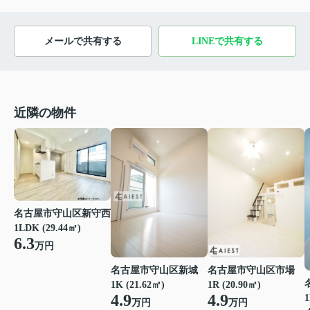
メールで共有する
LINEで共有する
近隣の物件
名古屋市守山区新守西
1LDK (29.44㎡)
6.3
万円
名古屋市守山区新城
名古屋市守山区市場
1K (21.62㎡)
1R (20.90㎡)
4.9
4.9
1
万円
万円