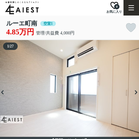
0
お気に入り
ルーエ町南
空室1
4.85万円
管理/共益費 4,000円
1
/
27