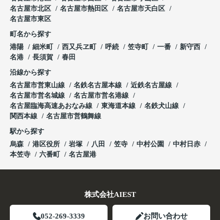
名古屋市北区
名古屋市熱田区
名古屋市天白区
名古屋市東区
町名から探す
港陽
細米町
西又兵ヱ町
呼続
笠寺町
一番
新守西
名港
長須賀
春田
沿線から探す
名古屋市営東山線
名鉄名古屋本線
近鉄名古屋線
名古屋市営名城線
名古屋市営名港線
名古屋臨海高速あおなみ線
東海道本線
名鉄犬山線
関西本線
名古屋市営鶴舞線
駅から探す
烏森
港区役所
岩塚
八田
笠寺
中村公園
中村日赤
本笠寺
六番町
名古屋港
株式会社AIEST
052-269-3339
お問い合わせ