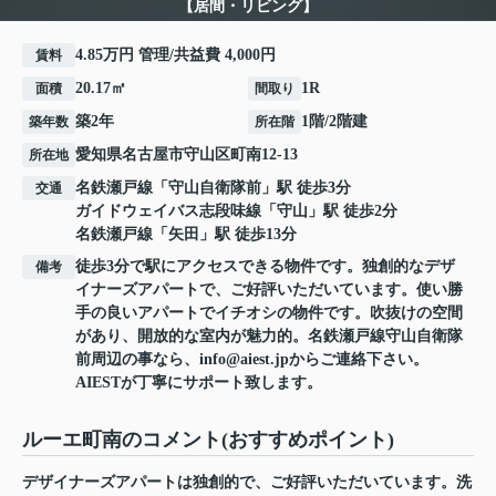
【居間・リビング】
4.85万円 管理/共益費 4,000円
賃料
20.17㎡
1R
面積
間取り
築2年
1階/2階建
築年数
所在階
愛知県
名古屋市守山区
町南
12-13
所在地
名鉄瀬戸線
「
守山自衛隊前
」駅 徒歩3分
交通
ガイドウェイバス志段味線
「
守山
」駅 徒歩2分
名鉄瀬戸線
「
矢田
」駅 徒歩13分
徒歩3分で駅にアクセスできる物件です。独創的なデザ
備考
イナーズアパートで、ご好評いただいています。使い勝
手の良いアパートでイチオシの物件です。吹抜けの空間
があり、開放的な室内が魅力的。名鉄瀬戸線守山自衛隊
前周辺の事なら、info@aiest.jpからご連絡下さい。
AIESTが丁寧にサポート致します。
ルーエ町南のコメント(おすすめポイント)
デザイナーズアパートは独創的で、ご好評いただいています。洗