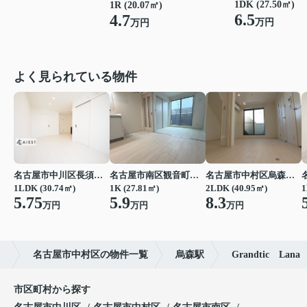
1DK (27.50㎡)
1R (20.07㎡)
6.5
4.7
万円
万円
よく見られている物件
名古屋市中川区長須賀３丁目
名古屋市南区観音町５丁目
名古屋市中村区烏森町４丁目
1LDK (30.74㎡)
1K (27.81㎡)
2LDK (40.95㎡)
1
5.75
5.9
8.3
万円
万円
万円
）
名古屋市中村区の物件一覧
烏森駅
Grandtic Lana
市区町村から探す