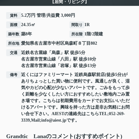
【居間・リビング】
5.2万円 管理/共益費 3,000円
賃料
24.35㎡
1R
面積
間取り
築8年
1階/2階建
築年数
所在階
愛知県
名古屋市中村区
烏森町
８丁目802
所在地
近鉄名古屋線
「
烏森
」駅 徒歩5分
交通
名古屋市営東山線
「
八田
」駅 徒歩10分
名古屋市営東山線
「
岩塚
」駅 徒歩13分
近くにはファミリーマート 近鉄烏森駅前店(徒歩5分)が
備考
ありちょっとした買い物に便利です。風通しが良く、湿
気やカビの心配が少ないアパートです。ごみをもって歩
く距離を少なくしたい方におすすめしたい敷地内ごみ置
き場です。こちらは初期費用をカードでお支払いいただ
けるアパートです。興味を持った方は是非お気軽にお問
い合せ下さい。AIESTの連絡先はこちらTEL;052-269-
3339,Mail;info@aiest.jpです。
Grandtic Lanaのコメント(おすすめポイント)