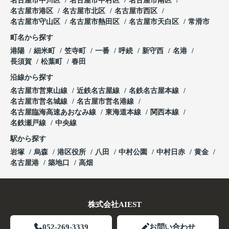
名古屋市中川区
名古屋市中村区
名古屋市南区
名古屋市港区
名古屋市北区
名古屋市西区
名古屋市守山区
名古屋市熱田区
名古屋市天白区
常滑市
町名から探す
港陽
細米町
笠寺町
一番
呼続
新守西
名港
長須賀
松葉町
春田
沿線から探す
名古屋市営東山線
近鉄名古屋線
名鉄名古屋本線
名古屋市営名城線
名古屋市営名港線
名古屋臨海高速あおなみ線
東海道本線
関西本線
名鉄瀬戸線
中央線
駅から探す
岩塚
烏森
港区役所
八田
中村公園
中村日赤
黄金
名古屋港
築地口
高畑
株式会社AIEST
052-269-3339
お問い合わせ