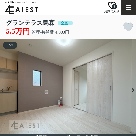
0
お気に入り
グランテラス烏森
空室1
5.5万円
管理/共益費 4,000円
1
/
28