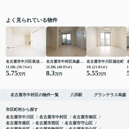
よく見られている物件
名古屋市中川区長須賀３丁目
名古屋市中村区烏森町４丁目
名古屋市中川区福住町
1LDK (30.74㎡)
2LDK (40.95㎡)
1K (21.83㎡)
1
5.75
8.3
5.55
万円
万円
万円
名古屋市中村区の物件一覧
八田駅
グランテラス烏森
市区町村から探す
名古屋市中川区
名古屋市中村区
名古屋市南区
名古屋市港区
名古屋市西区
名古屋市守山区