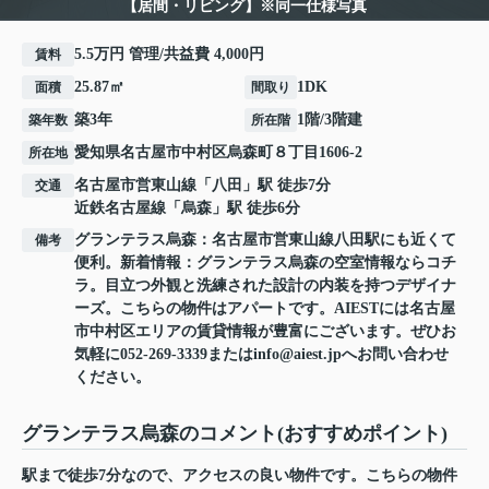
【居間・リビング】※同一仕様写真
5.5万円 管理/共益費 4,000円
賃料
25.87㎡
1DK
面積
間取り
築3年
1階/3階建
築年数
所在階
愛知県
名古屋市中村区
烏森町
８丁目1606-2
所在地
名古屋市営東山線
「
八田
」駅 徒歩7分
交通
近鉄名古屋線
「
烏森
」駅 徒歩6分
グランテラス烏森：名古屋市営東山線八田駅にも近くて
備考
便利。新着情報：グランテラス烏森の空室情報ならコチ
ラ。目立つ外観と洗練された設計の内装を持つデザイナ
ーズ。こちらの物件はアパートです。AIESTには名古屋
市中村区エリアの賃貸情報が豊富にございます。ぜひお
気軽に052-269-3339またはinfo@aiest.jpへお問い合わせ
ください。
グランテラス烏森のコメント(おすすめポイント)
駅まで徒歩7分なので、アクセスの良い物件です。こちらの物件