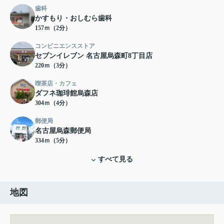
歯科
かすもり・おしむら歯科
157ｍ（2分）
コンビニエンスストア
セブンイレブン 名古屋烏森町8丁目店
220ｍ（3分）
喫茶店・カフェ
ダフネ珈琲館烏森店
304ｍ（4分）
郵便局
名古屋烏森郵便局
334ｍ（5分）
すべて見る
地図