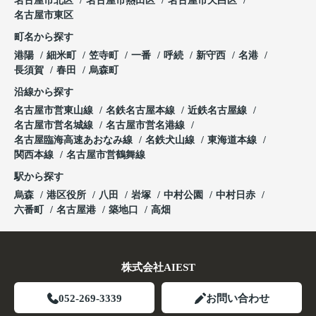
名古屋市北区
名古屋市熱田区
名古屋市天白区
名古屋市東区
町名から探す
港陽
細米町
笠寺町
一番
呼続
新守西
名港
長須賀
春田
烏森町
沿線から探す
名古屋市営東山線
名鉄名古屋本線
近鉄名古屋線
名古屋市営名城線
名古屋市営名港線
名古屋臨海高速あおなみ線
名鉄犬山線
東海道本線
関西本線
名古屋市営鶴舞線
駅から探す
烏森
港区役所
八田
岩塚
中村公園
中村日赤
六番町
名古屋港
築地口
高畑
株式会社AIEST
052-269-3339
お問い合わせ