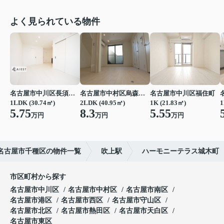
よく見られている物件
名古屋市中川区長須賀３丁目
名古屋市中村区烏森町４丁目
名古屋市中川区福住町
1LDK (30.74㎡)
2LDK (40.95㎡)
1K (21.83㎡)
1
5.75
8.3
5.55
万円
万円
万円
名古屋市千種区の物件一覧
吹上駅
ハーモニーテラス城木町
市区町村から探す
名古屋市中川区
名古屋市中村区
名古屋市南区
名古屋市港区
名古屋市西区
名古屋市守山区
名古屋市北区
名古屋市熱田区
名古屋市天白区
名古屋市東区