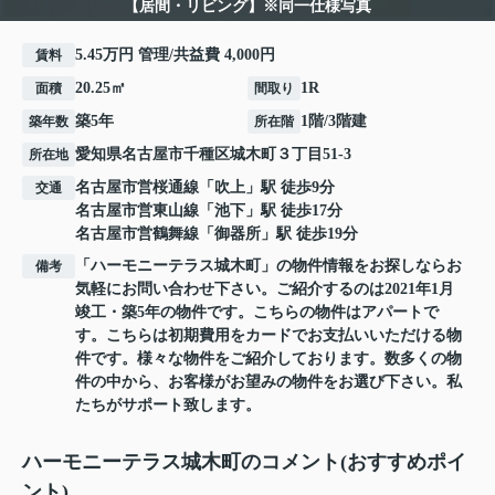
【居間・リビング】※同一仕様写真
5.45万円 管理/共益費 4,000円
賃料
20.25㎡
1R
面積
間取り
築5年
1階/3階建
築年数
所在階
愛知県
名古屋市千種区
城木町
３丁目51-3
所在地
名古屋市営桜通線
「
吹上
」駅 徒歩9分
交通
名古屋市営東山線
「
池下
」駅 徒歩17分
名古屋市営鶴舞線
「
御器所
」駅 徒歩19分
「ハーモニーテラス城木町」の物件情報をお探しならお
備考
気軽にお問い合わせ下さい。ご紹介するのは2021年1月
竣工・築5年の物件です。こちらの物件はアパートで
す。こちらは初期費用をカードでお支払いいただける物
件です。様々な物件をご紹介しております。数多くの物
件の中から、お客様がお望みの物件をお選び下さい。私
たちがサポート致します。
ハーモニーテラス城木町のコメント(おすすめポイ
ント)