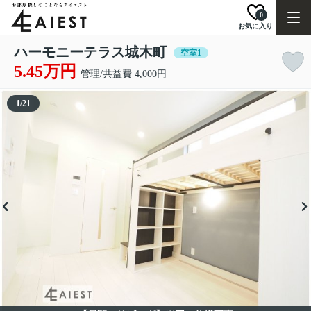
0
お気に入り
ハーモニーテラス城木町
空室1
5.45万円
管理/共益費 4,000円
1
/
21