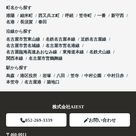
町名から探す
港陽
細米町
西又兵ヱ町
呼続
笠寺町
一番
新守西
名港
長須賀
春田
沿線から探す
名古屋市営東山線
名鉄名古屋本線
近鉄名古屋線
名古屋市営名城線
名古屋市営名港線
名古屋臨海高速あおなみ線
東海道本線
名鉄犬山線
関西本線
名古屋市営鶴舞線
駅から探す
烏森
港区役所
岩塚
八田
笠寺
中村公園
中村日赤
本笠寺
名古屋港
築地口
株式会社AIEST
052-269-3339
お問い合わせ
〒460-0011