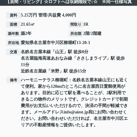
【居間・リビング】☆ロフトへは収納階段で♪☆ ※同一仕様写真
5.25万円 管理/共益費 4,000円
賃料
21.65㎡
1R
面積
間取り
築2年
2階/2階建
築年数
所在階
愛知県
名古屋市中川区
柳堀町
13-20-1
所在地
名鉄名古屋本線
「
山王
」駅 徒歩8分
交通
名古屋臨海高速あおなみ線
「
ささしまライブ
」駅 徒歩
11分
近鉄名古屋線
「
米野
」駅 徒歩15分
ハーモニーテラス柳堀町：名鉄名古屋本線山王にも近く
備考
て便利。家から120mのところに名古屋西日置郵便局が
あります。目的に応じて駅を選べることが、2駅利用で
きるこの物件のメリットです。クレジットカードで初期
費用がお支払いいただけるので、決済の手間が軽減でき
ます。メールアドレスinfo@aiest.jp宛にお問い合わせく
ださい。お問い合わせいただければ、名古屋市中川区エ
リアの不動産情報をご提供いたします。