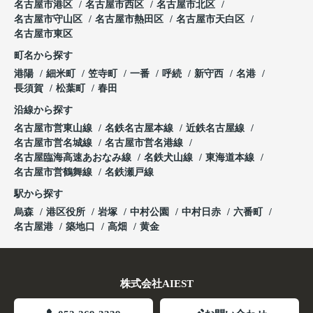
名古屋市港区
名古屋市西区
名古屋市北区
名古屋市守山区
名古屋市熱田区
名古屋市天白区
名古屋市東区
町名から探す
港陽
細米町
笠寺町
一番
呼続
新守西
名港
長須賀
松葉町
春田
沿線から探す
名古屋市営東山線
名鉄名古屋本線
近鉄名古屋線
名古屋市営名城線
名古屋市営名港線
名古屋臨海高速あおなみ線
名鉄犬山線
東海道本線
名古屋市営鶴舞線
名鉄瀬戸線
駅から探す
烏森
港区役所
岩塚
中村公園
中村日赤
六番町
名古屋港
築地口
高畑
黄金
株式会社AIEST