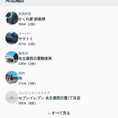
周辺施設
和風料理
かくれ家 鉄板焼
116ｍ（2分）
スーパー
ヤマトミ
117ｍ（2分）
郵便局
名古屋西日置郵便局
120ｍ（2分）
焼肉
尚
172ｍ（3分）
コンビニエンスストア
セブンイレブン 名古屋西日置2丁目店
591ｍ（8分）
すべて見る