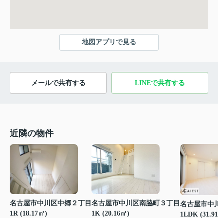
地図アプリで見る
メールで共有する
LINEで共有する
近隣の物件
名古屋市中川区中郷２丁目
名古屋市中川区南脇町３丁目
名古屋市中
1R (18.17㎡)
1K (20.16㎡)
1LDK (31.9