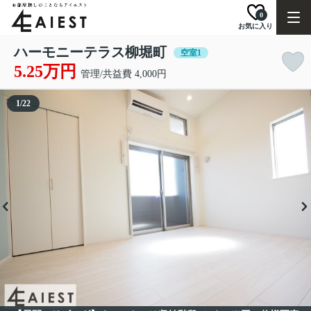
0
お気に入り
ハーモニーテラス柳堀町
空室1
5.25万円
管理/共益費 4,000円
1
/
22