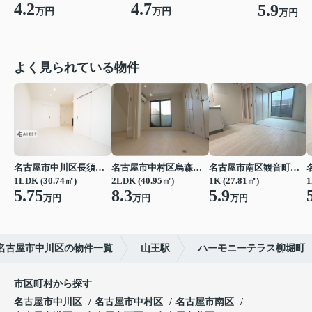
4.2
4.7
5.9
万円
万円
万円
よく見られている物件
名古屋市中川区長須賀３丁目
名古屋市中村区烏森町４丁目
名古屋市南区観音町５丁目
1LDK (30.74㎡)
2LDK (40.95㎡)
1K (27.81㎡)
1
5.75
8.3
5.9
万円
万円
万円
名古屋市中川区の物件一覧
山王駅
ハーモニーテラス柳堀町
市区町村から探す
名古屋市中川区
名古屋市中村区
名古屋市南区