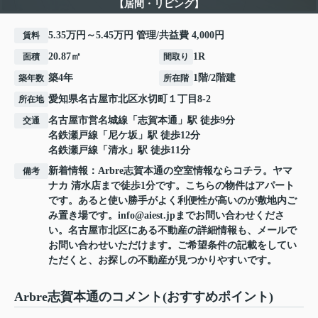
【居間・リビング】
5.35万円～5.45万円 管理/共益費 4,000円
賃料
20.87㎡
1R
面積
間取り
築4年
1階/2階建
築年数
所在階
愛知県
名古屋市北区
水切町
１丁目8-2
所在地
名古屋市営名城線
「
志賀本通
」駅 徒歩9分
交通
名鉄瀬戸線
「
尼ケ坂
」駅 徒歩12分
名鉄瀬戸線
「
清水
」駅 徒歩11分
新着情報：Arbre志賀本通の空室情報ならコチラ。ヤマ
備考
ナカ 清水店まで徒歩1分です。こちらの物件はアパート
です。あると使い勝手がよく利便性が高いのが敷地内ご
み置き場です。info@aiest.jpまでお問い合わせくださ
い。名古屋市北区にある不動産の詳細情報も、メールで
お問い合わせいただけます。ご希望条件の記載をしてい
ただくと、お探しの不動産が見つかりやすいです。
Arbre志賀本通のコメント(おすすめポイント)