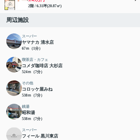
2階 / 6.31坪(20.87㎡)
周辺施設
スーパー
ヤマナカ 清水店
67ｍ（1分）
喫茶店・カフェ
コメダ珈琲店 大杉店
524ｍ（7分）
その他
コロッケ屋みね
538ｍ（7分）
銭湯
昭和湯
538ｍ（7分）
スーパー
フィール 黒川東店