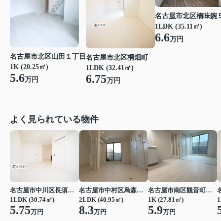
名古屋市北区楠味鋺
1LDK (35.11㎡)
6.6
万円
名古屋市北区山田１丁目
名古屋市北区桐畑町
1K (20.25㎡)
1LDK (32.41㎡)
5.6
6.75
万円
万円
よく見られている物件
名古屋市中川区長須賀３丁目
名古屋市中村区烏森町４丁目
名古屋市南区観音町５丁目
1LDK (30.74㎡)
2LDK (40.95㎡)
1K (27.81㎡)
1
5.75
8.3
5.9
万円
万円
万円