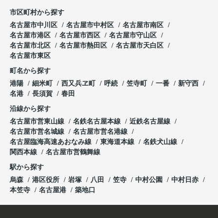
市区町村から探す
名古屋市中川区
名古屋市中村区
名古屋市南区
名古屋市港区
名古屋市西区
名古屋市守山区
名古屋市北区
名古屋市熱田区
名古屋市天白区
名古屋市東区
町名から探す
港陽
細米町
西又兵ヱ町
呼続
笠寺町
一番
新守西
名港
長須賀
春田
沿線から探す
名古屋市営東山線
名鉄名古屋本線
近鉄名古屋線
名古屋市営名城線
名古屋市営名港線
名古屋臨海高速あおなみ線
東海道本線
名鉄犬山線
関西本線
名古屋市営鶴舞線
駅から探す
烏森
港区役所
岩塚
八田
笠寺
中村公園
中村日赤
本笠寺
名古屋港
築地口