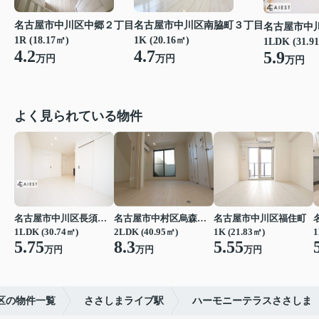
名古屋市中川区中郷２丁目
名古屋市中川区南脇町３丁目
名古屋市中
1R (18.17㎡)
1K (20.16㎡)
1LDK (31.9
4.2
4.7
5.9
万円
万円
万円
よく見られている物件
名古屋市中川区長須賀３丁目
名古屋市中村区烏森町４丁目
名古屋市中川区福住町
1LDK (30.74㎡)
2LDK (40.95㎡)
1K (21.83㎡)
1
5.75
8.3
5.55
万円
万円
万円
区の物件一覧
ささしまライブ駅
ハーモニーテラスささしま