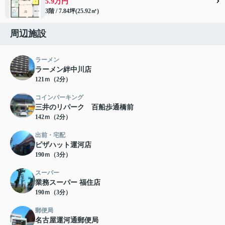
5.9万円
3階 / 7.84坪(25.92㎡)
周辺施設
ラーメン
ラーメン絆中川店
121ｍ（2分）
コインパーキング
三井のリパーク 百船歩通橋前
142ｍ（2分）
出前・宅配
ピザハット運河店
190ｍ（3分）
スーパー
業務スーパー 福住店
190ｍ（3分）
郵便局
名古屋運河通郵便局