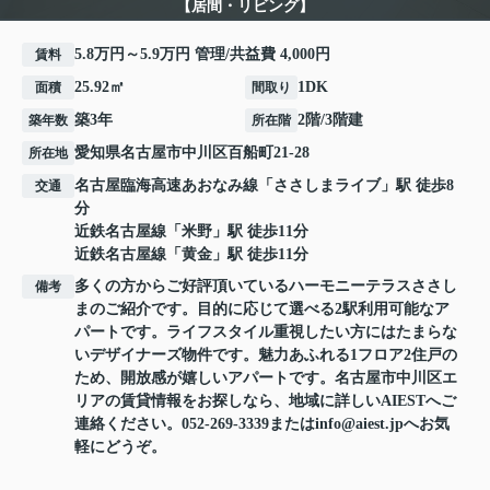
【居間・リビング】
5.8万円～5.9万円 管理/共益費 4,000円
賃料
25.92㎡
1DK
面積
間取り
築3年
2階/3階建
築年数
所在階
愛知県
名古屋市中川区
百船町
21-28
所在地
名古屋臨海高速あおなみ線
「
ささしまライブ
」駅 徒歩8
交通
分
近鉄名古屋線
「
米野
」駅 徒歩11分
近鉄名古屋線
「
黄金
」駅 徒歩11分
多くの方からご好評頂いているハーモニーテラスささし
備考
まのご紹介です。目的に応じて選べる2駅利用可能なア
パートです。ライフスタイル重視したい方にはたまらな
いデザイナーズ物件です。魅力あふれる1フロア2住戸の
ため、開放感が嬉しいアパートです。名古屋市中川区エ
リアの賃貸情報をお探しなら、地域に詳しいAIESTへご
連絡ください。052-269-3339またはinfo@aiest.jpへお気
軽にどうぞ。