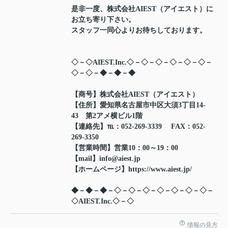
是非一度、株式会社AIEST（アイエスト）に
お立ち寄り下さい。
スタッフ一同心よりお待ちしております。
◇－◇AIEST.Inc.◇－◇－◇－◇－◇－◇－
◇－◇－◆－◆－◆
【商号】株式会社AIEST（アイエスト）
【住所】愛知県名古屋市中区大須3丁目14-
43 第2アメ横ビル1階
【連絡先】℡：052-269-3339 FAX：052-
269-3350
【営業時間】営業10：00～19：00
【mail】info@aiest.jp
【ホームページ】https://www.aiest.jp/
◆－◆－◆－◇－◇－◇－◇－◇－◇－◇－
◇AIEST.Inc.◇－◇
情報の見方