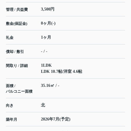
3,500円
管理 / 共益費
0ヶ月(-)
敷金(保証金)
1ヶ月
礼金
- / -
償却 / 敷引
1LDK
間取り / 詳細
LDK 10.7帖
/
洋室 4.6帖
35.16㎡ / -
面積 /
バルコニー面積
北
向き
2026年7月(予定)
築年月