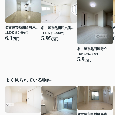
名古屋市熱田区切戸町２丁目
名古屋市熱田区六番２丁目
1LDK (30.09㎡)
1LDK (30.56㎡)
1
6.1
5.95
万円
万円
名古屋市熱田区野立町２丁目
1DK (30.22㎡)
5.9
万円
よく見られている物件
名古屋市中村区烏森町４丁目