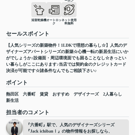
ーホン
浴室乾燥機
オートロッ
ネット使用
ク
料無料
セールスポイント
【人気シリーズの新築物件！1LDKで理想の暮らし☆】人気のデ
ザイナーズアパートシリーズの新築☆心機一転の新居生活にいか
がでしょうか♪設備面・周辺環境面でも困ることなし☆きっとい
い暮らしがここにあります♪当店では契約金のクレジットカード
決済が可能です☆諸条件なんでもご相談下さい♪
ポイント
熱田区
六番町
賃貸
おすすめ
デザイナーズ
2人暮らし
新生活
担当者のコメント
『六番町』駅で、人気のデザイナーズシリーズ
『Jack ichibanⅠ』の物件情報をお探しなら、