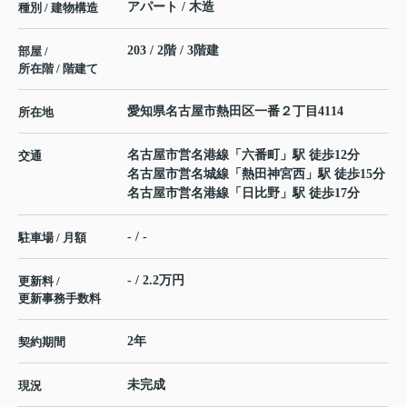
アパート / 木造
種別 / 建物構造
203 / 2階 / 3階建
部屋 /
所在階 / 階建て
愛知県
名古屋市熱田区
一番
２丁目4114
所在地
名古屋市営名港線
「
六番町
」駅 徒歩12分
交通
名古屋市営名城線
「
熱田神宮西
」駅 徒歩15分
名古屋市営名港線
「
日比野
」駅 徒歩17分
- / -
駐車場 / 月額
- / 2.2万円
更新料 /
更新事務手数料
2年
契約期間
未完成
現況