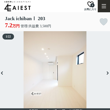
0
お気に入り
Jack ichibanⅠ 203
7.2
万円
管理/共益費 3,500円
1
/
22