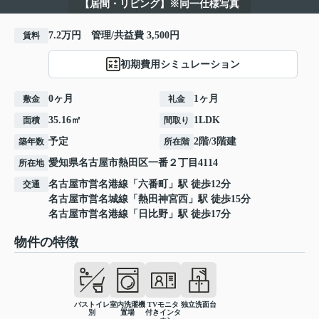
【居間・リビング】※同一仕様写真
7.2万円 管理/共益費 3,500円
賃料
初期費用シミュレーション
0ヶ月
1ヶ月
敷金
礼金
35.16㎡
1LDK
面積
間取り
予定
2階/3階建
築年数
所在階
愛知県
名古屋市熱田区
一番
２丁目4114
所在地
名古屋市営名港線
「
六番町
」駅 徒歩12分
交通
名古屋市営名城線
「
熱田神宮西
」駅 徒歩15分
名古屋市営名港線
「
日比野
」駅 徒歩17分
物件の特徴
バストイレ
室内洗濯機
TVモニタ
独立洗面台
別
置場
付きインタ