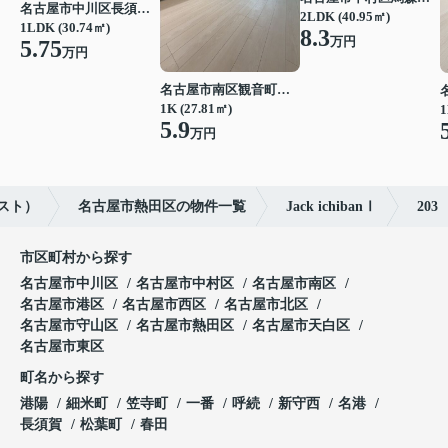
名古屋市中川区長須賀３丁目
2LDK (40.95㎡)
1LDK (30.74㎡)
8.3
万円
5.75
万円
名古屋市南区観音町５丁目
1K (27.81㎡)
1
5.9
万円
スト）
名古屋市熱田区の物件一覧
Jack ichibanⅠ
203
市区町村から探す
名古屋市中川区
名古屋市中村区
名古屋市南区
名古屋市港区
名古屋市西区
名古屋市北区
名古屋市守山区
名古屋市熱田区
名古屋市天白区
名古屋市東区
町名から探す
港陽
細米町
笠寺町
一番
呼続
新守西
名港
長須賀
松葉町
春田