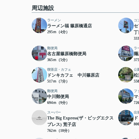
周辺施設
ラーメン
コ
ラーメン福 篠原橋通店
セ
295ｍ（4分）
丁
3
郵便局
ラ
名古屋篠原橋郵便局
麺
365ｍ（5分）
3
喫茶店・カフェ
公
ドンキカフェ 中川篠原店
松
517ｍ（7分）
5
郵便局
フ
中川郵便局
マ
694ｍ（9分）
7
スーパー
出
The Big Express(ザ・ビッグエクス
ド
8
プレス) 荒子店
762ｍ（10分）