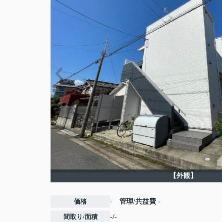
【外観】
価格
-
管理/共益費
-
間取り/面積
-/-