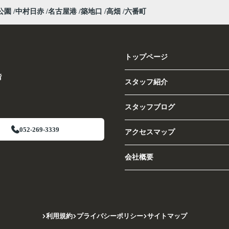
公園
中村日赤
名古屋港
築地口
高畑
六番町
トップページ
階
スタッフ紹介
スタッフブログ
052-269-3339
アクセスマップ
会社概要
利用規約
プライバシーポリシー
サイトマップ