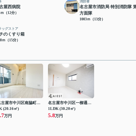
科
消防署
古屋西病院
名古屋市消防局 特別消防隊 
46ｍ（12分）
方面隊
1003ｍ（13分）
ラッグストア
チのくすり箱
88ｍ（15分）
名古屋市中川区南脇町３丁目
名古屋市中川区一柳通１丁目
K (20.16㎡)
1LDK (30.20㎡)
.7
5.8
万円
万円