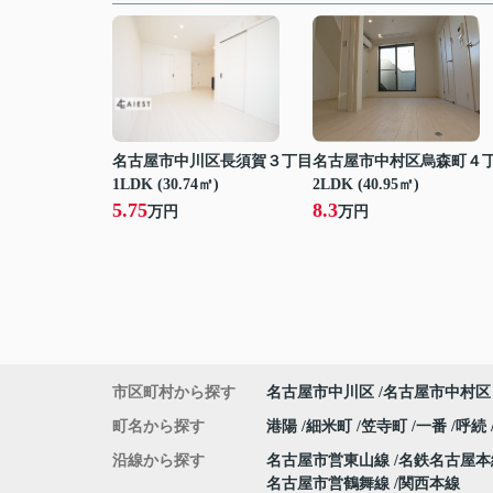
名古屋市中川区長須賀３丁目
名古屋市中村区烏森町４
1LDK (30.74㎡)
2LDK (40.95㎡)
5.75
8.3
万円
万円
市区町村から探す
名古屋市中川区
名古屋市中村区
町名から探す
港陽
細米町
笠寺町
一番
呼続
沿線から探す
名古屋市営東山線
名鉄名古屋
名古屋市営鶴舞線
関西本線