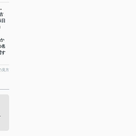
Ⅰ。
古
毎日
き
pか
の名
関す
の見方
。
-