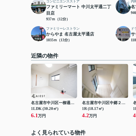
コンビニエンスストア
内
ファミリーマート 中川太平通二丁
名
9
目店
937ｍ（12分）
ファミリーレストラン
ド
からやま 名古屋太平通店
サ
1035ｍ（13分）
11
近隣の物件
名古屋市中川区一柳通１丁目
名古屋市中川区中郷２丁目
1LDK (30.20㎡)
1R (18.17㎡)
1
6.1
4.2
4
万円
万円
よく見られている物件