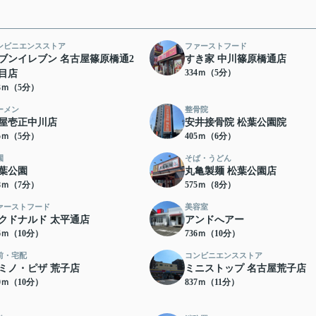
ンビニエンスストア
ファーストフード
ブンイレブン 名古屋篠原橋通2
すき家 中川篠原橋通店
334ｍ（5分）
目店
33ｍ（5分）
ーメン
整骨院
屋壱正中川店
安井接骨院 松葉公園院
75ｍ（5分）
405ｍ（6分）
園
そば・うどん
葉公園
丸亀製麺 松葉公園店
58ｍ（7分）
575ｍ（8分）
ァーストフード
美容室
クドナルド 太平通店
アンドへアー
26ｍ（10分）
736ｍ（10分）
前・宅配
コンビニエンスストア
ミノ・ピザ 荒子店
ミニストップ 名古屋荒子店
00ｍ（10分）
837ｍ（11分）