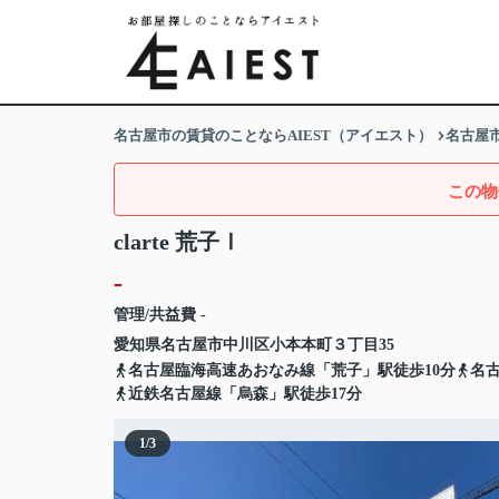
名古屋市の賃貸のことならAIEST（アイエスト）
名古屋
この物
clarte 荒子Ⅰ
-
管理/共益費 -
愛知県
名古屋市中川区
小本本町
３丁目35
名古屋臨海高速あおなみ線「荒子」駅徒歩10分
名
近鉄名古屋線「烏森」駅徒歩17分
1
/
3