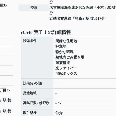
分
目35
交通
名古屋臨海高速あおなみ線
「
小本
」駅 徒
分
近鉄名古屋線
「
烏森
」駅 徒歩17分
clarte 荒子Ⅰの詳細情報
設備条件
閑静な住宅地
好立地
静かな環境
敷地内ごみ置き場
耐震構造
光ファイバー
宅配ボックス
設備(その他)
-
丁目35
用途地域
-
」駅 徒
募集戸数 / 総戸数
- / -
」駅 徒
取引態様
仲介