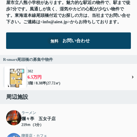
屋市立八熊小学校があります。魅力的な駅近の物件で、駅まで徒
歩7分です。風通しが良く、湿気やカビの心配が少ない物件で
す。東海道本線尾頭橋付近でお探しの方は、当社までお問い合せ
下さい。ご連絡は<info@aiest.jp>からお待ちしております。
お問い合わせ
無料
R-smart尾頭橋の募集中物件
302
6.5万円
3階 / 8.38坪(27.72㎡)
周辺施設
ラーメン
爛々亭 五女子店
219ｍ（3分）
喫茶店・カフェ