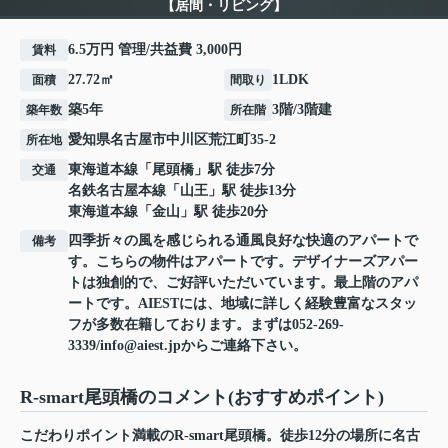
【居間・リビング】
6.5万円 管理/共益費 3,000円
賃料
27.72㎡
1LDK
面積
間取り
築5年
3階/3階建
築年数
所在階
愛知県
名古屋市中川区
荒江町
35-2
所在地
東海道本線
「
尾頭橋
」駅 徒歩7分
交通
名鉄名古屋本線
「
山王
」駅 徒歩13分
東海道本線
「
金山
」駅 徒歩20分
四季折々の風を感じられる通風良好な快適のアパートで
備考
す。こちらの物件はアパートです。デザイナーズアパー
トは独創的で、ご好評いただいています。最上階のアパ
ートです。AIESTには、地域に詳しく経験豊富なスタッ
フが多数在籍しております。まずは052-269-
3339/info@aiest.jpからご連絡下さい。
R-smart尾頭橋のコメント(おすすめポイント)
こだわりポイント満載のR-smart尾頭橋。徒歩12分の場所に名古