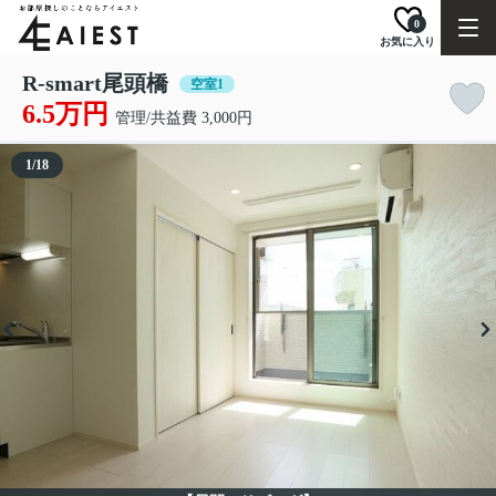
0
お気に入り
R-smart尾頭橋
空室1
6.5万円
管理/共益費 3,000円
1
/
18