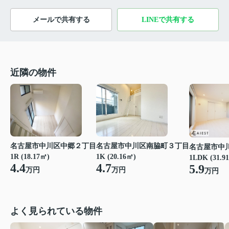
メールで共有する
LINEで共有する
近隣の物件
名古屋市中川区中郷２丁目
名古屋市中川区南脇町３丁目
名古屋市中
1R (18.17㎡)
1K (20.16㎡)
1LDK (31.9
4.4
4.7
5.9
万円
万円
万円
よく見られている物件