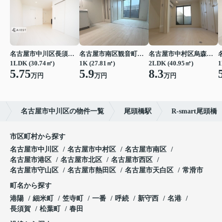
名古屋市中川区長須賀３丁目
名古屋市南区観音町５丁目
名古屋市中村区烏森町４丁目
1LDK (30.74㎡)
1K (27.81㎡)
2LDK (40.95㎡)
1
5.75
5.9
8.3
万円
万円
万円
）
名古屋市中川区の物件一覧
尾頭橋駅
R-smart尾頭橋
市区町村から探す
名古屋市中川区
名古屋市中村区
名古屋市南区
名古屋市港区
名古屋市北区
名古屋市西区
名古屋市守山区
名古屋市熱田区
名古屋市天白区
常滑市
町名から探す
港陽
細米町
笠寺町
一番
呼続
新守西
名港
長須賀
松葉町
春田