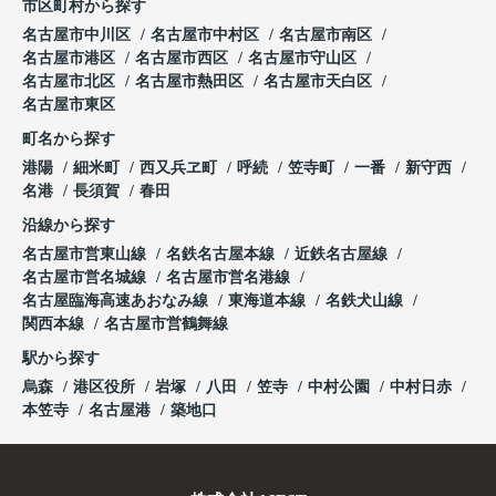
市区町村から探す
名古屋市中川区
名古屋市中村区
名古屋市南区
名古屋市港区
名古屋市西区
名古屋市守山区
名古屋市北区
名古屋市熱田区
名古屋市天白区
名古屋市東区
町名から探す
港陽
細米町
西又兵ヱ町
呼続
笠寺町
一番
新守西
名港
長須賀
春田
沿線から探す
名古屋市営東山線
名鉄名古屋本線
近鉄名古屋線
名古屋市営名城線
名古屋市営名港線
名古屋臨海高速あおなみ線
東海道本線
名鉄犬山線
関西本線
名古屋市営鶴舞線
駅から探す
烏森
港区役所
岩塚
八田
笠寺
中村公園
中村日赤
本笠寺
名古屋港
築地口