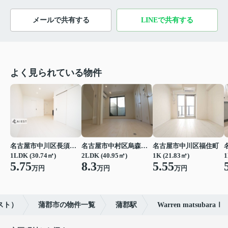
メールで共有する
LINEで共有する
よく見られている物件
名古屋市中川区長須賀３丁目
名古屋市中村区烏森町４丁目
名古屋市中川区福住町
1LDK (30.74㎡)
2LDK (40.95㎡)
1K (21.83㎡)
1
5.75
8.3
5.55
万円
万円
万円
スト）
蒲郡市の物件一覧
蒲郡駅
Warren matsubaraⅠ