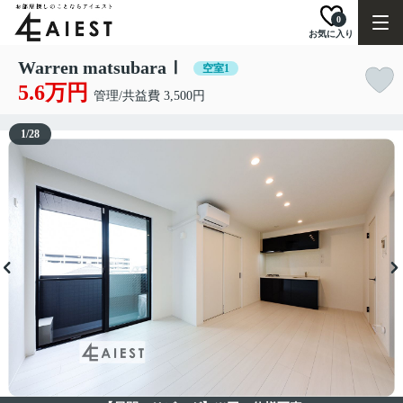
0
お気に入り
Warren matsubaraⅠ
空室1
5.6万円
管理/共益費 3,500円
1
/
28