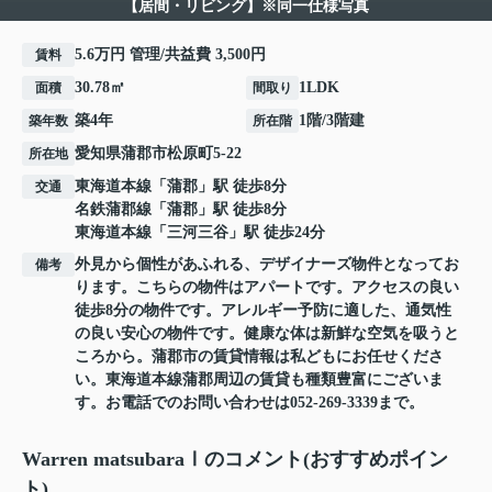
【居間・リビング】※同一仕様写真
5.6万円 管理/共益費 3,500円
賃料
30.78㎡
1LDK
面積
間取り
築4年
1階/3階建
築年数
所在階
愛知県
蒲郡市
松原町
5-22
所在地
東海道本線
「
蒲郡
」駅 徒歩8分
交通
名鉄蒲郡線
「
蒲郡
」駅 徒歩8分
東海道本線
「
三河三谷
」駅 徒歩24分
外見から個性があふれる、デザイナーズ物件となってお
備考
ります。こちらの物件はアパートです。アクセスの良い
徒歩8分の物件です。アレルギー予防に適した、通気性
の良い安心の物件です。健康な体は新鮮な空気を吸うと
ころから。蒲郡市の賃貸情報は私どもにお任せくださ
い。東海道本線蒲郡周辺の賃貸も種類豊富にございま
す。お電話でのお問い合わせは052-269-3339まで。
Warren matsubaraⅠのコメント(おすすめポイン
ト)