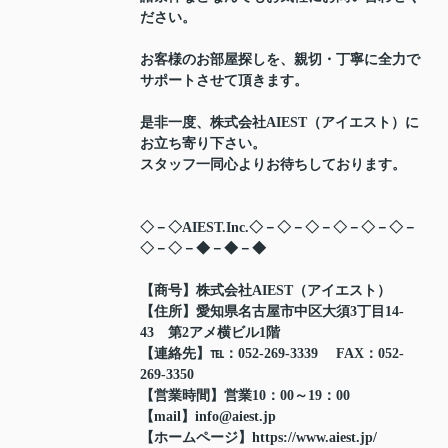
ださい。
お客様のお部屋探しを、親切・丁寧に全力で
サポートさせて頂きます。
是非一度、株式会社AIEST（アイエスト）に
お立ち寄り下さい。
スタッフ一同心よりお待ちしております。
◇－◇AIEST.Inc.◇－◇－◇－◇－◇－◇－
◇－◇－◆－◆－◆
【商号】株式会社AIEST（アイエスト）
【住所】愛知県名古屋市中区大須3丁目14-
43 第2アメ横ビル1階
【連絡先】℡：052-269-3339 FAX：052-
269-3350
【営業時間】営業10：00～19：00
【mail】info@aiest.jp
【ホームページ】https://www.aiest.jp/