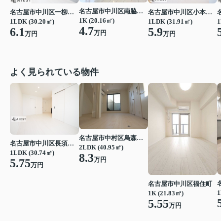
名古屋市中川区南脇町３丁目
名古屋市中川区一柳通１丁目
名古屋市中川区小本１丁目
1K (20.16㎡)
1LDK (30.20㎡)
1LDK (31.91㎡)
1
4.7
6.1
5.9
万円
万円
万円
よく見られている物件
名古屋市中村区烏森町４丁目
名古屋市中川区長須賀３丁目
2LDK (40.95㎡)
1LDK (30.74㎡)
8.3
万円
5.75
万円
名古屋市中川区福住町
1
1K (21.83㎡)
5.55
万円