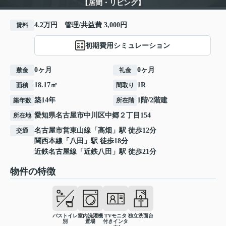
【居間・リビング】
4.2万円 管理/共益費 3,000円
賃料
初期費用シミュレーション
0ヶ月
0ヶ月
敷金
礼金
18.17㎡
1R
面積
間取り
築14年
1階/2階建
築年数
所在階
愛知県
名古屋市中川区
中郷
２丁目154
所在地
名古屋市営東山線
「
高畑
」駅 徒歩12分
交通
関西本線
「
八田
」駅 徒歩18分
近鉄名古屋線
「
近鉄八田
」駅 徒歩21分
物件の特徴
バストイレ
室内洗濯機
TVモニタ
独立洗面台
別
置場
付きインタ