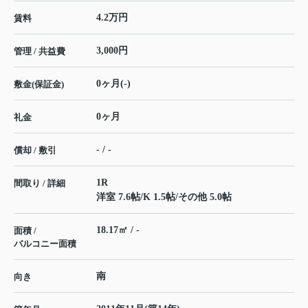
4.2万円
賃料
3,000円
管理 / 共益費
0ヶ月(-)
敷金(保証金)
0ヶ月
礼金
- / -
償却 / 敷引
1R
間取り / 詳細
洋室 7.6帖
/
K 1.5帖
/
その他 5.0帖
18.17㎡ / -
面積 /
バルコニー面積
南
向き