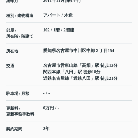
2011年11月(築14年)
築年月
アパート / 木造
種別 / 建物構造
102 / 1階 / 2階建
部屋 /
所在階 / 階建て
愛知県
名古屋市中川区
中郷
２丁目154
所在地
名古屋市営東山線
「
高畑
」駅 徒歩12分
交通
関西本線
「
八田
」駅 徒歩18分
近鉄名古屋線
「
近鉄八田
」駅 徒歩21分
- / -
駐車場 / 月額
0万円 / -
更新料 /
更新事務手数料
2年
契約期間