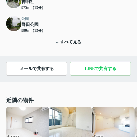
神明社
975ｍ（13分）
公園
野田公園
999ｍ（13分）
すべて見る
メールで共有する
LINEで共有する
近隣の物件