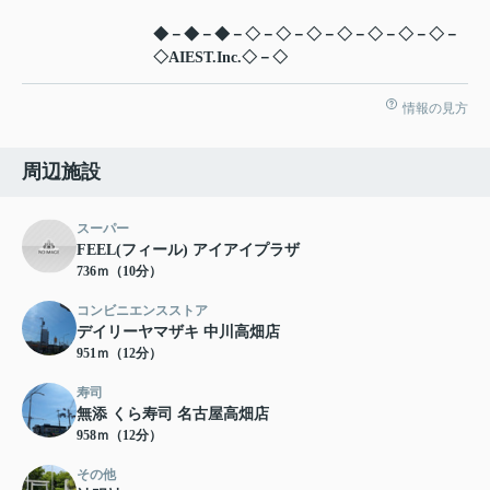
◆－◆－◆－◇－◇－◇－◇－◇－◇－◇－
◇AIEST.Inc.◇－◇
情報の見方
周辺施設
スーパー
FEEL(フィール) アイアイプラザ
736ｍ（10分）
コンビニエンスストア
デイリーヤマザキ 中川高畑店
951ｍ（12分）
寿司
無添 くら寿司 名古屋高畑店
958ｍ（12分）
その他