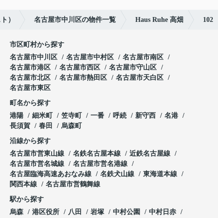
スト）
名古屋市中川区の物件一覧
Haus Ruhe 高畑
102
市区町村から探す
名古屋市中川区
名古屋市中村区
名古屋市南区
名古屋市港区
名古屋市西区
名古屋市守山区
名古屋市北区
名古屋市熱田区
名古屋市天白区
名古屋市東区
町名から探す
港陽
細米町
笠寺町
一番
呼続
新守西
名港
長須賀
春田
烏森町
沿線から探す
名古屋市営東山線
名鉄名古屋本線
近鉄名古屋線
名古屋市営名城線
名古屋市営名港線
名古屋臨海高速あおなみ線
名鉄犬山線
東海道本線
関西本線
名古屋市営鶴舞線
駅から探す
烏森
港区役所
八田
岩塚
中村公園
中村日赤